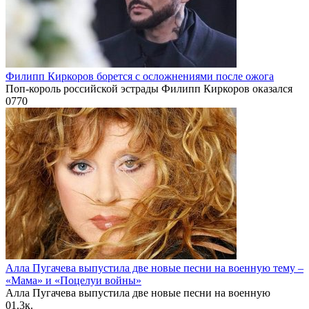
Филипп Киркоров борется с осложнениями после ожога
Поп-король российской эстрады Филипп Киркоров оказался
0
770
Алла Пугачева выпустила две новые песни на военную тему –
«Мама» и «Поцелуи войны»
Алла Пугачева выпустила две новые песни на военную
0
1.3к.