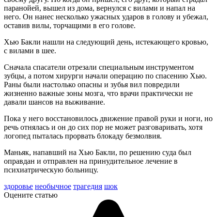
паранойей, вышел из дома, вернулся с вилами и напал на
него. Он нанес несколько ужасных ударов в голову и убежал,
оставив вилы, торчащими в его голове.
Хью Бакли нашли на следующий день, истекающего кровью,
с вилами в шее.
Сначала спасатели отрезали специальным инструментом
зубцы, а потом хирурги начали операцию по спасению Хью.
Раны были настолько опасны и зубья вил повредили
жизненно важные зоны мозга, что врачи практически не
давали шансов на выживание.
Пока у него восстановилось движение правой руки и ноги, но
речь отнялась и он до сих пор не может разговаривать, хотя
логопед пыталась прорвать блокаду безмолвия.
Маньяк, напавший на Хью Бакли, по решению суда был
оправдан и отправлен на принудительное лечение в
психиатрическую больницу.
здоровье
необычное
трагедия
шок
Оцените статью