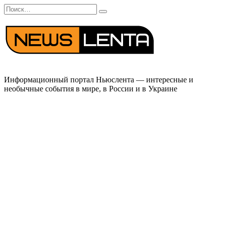
Перейти
Search
к
for:
содержанию
Информационный портал Ньюслента — интересные и
необычные события в мире, в России и в Украине