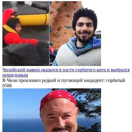
Чилийский каякер оказался в пасти горбатого кита и выбрался
невредимым
В Чили произошел редкий и пугающий инцидент: горбатый
0
586