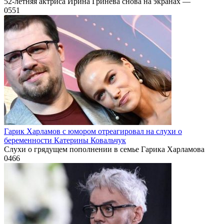
52-летняя актриса Ирина Гринева снова на экранах —
0
551
Гарик Харламов с юмором отреагировал на слухи о
беременности Катерины Ковальчук
Слухи о грядущем пополнении в семье Гарика Харламова
0
466