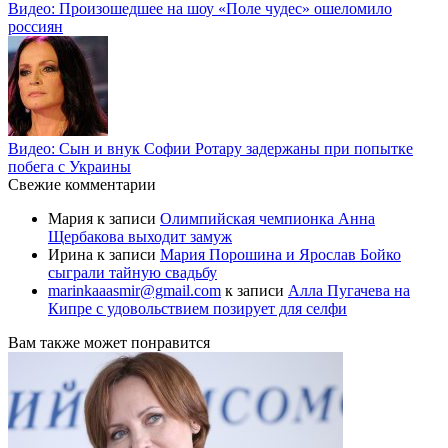
Видео: Произошедшее на шоу «Поле чудес» ошеломило
россиян
Видео: Сын и внук Софии Ротару задержаны при попытке
побега с Украины
Свежие комментарии
Мария
к записи
Олимпийская чемпионка Анна
Щербакова выходит замуж
Ирина
к записи
Мария Порошина и Ярослав Бойко
сыграли тайную свадьбу
marinkaaasmir@gmail.com
к записи
Алла Пугачева на
Кипре с удовольствием позирует для селфи
Вам также может понравится