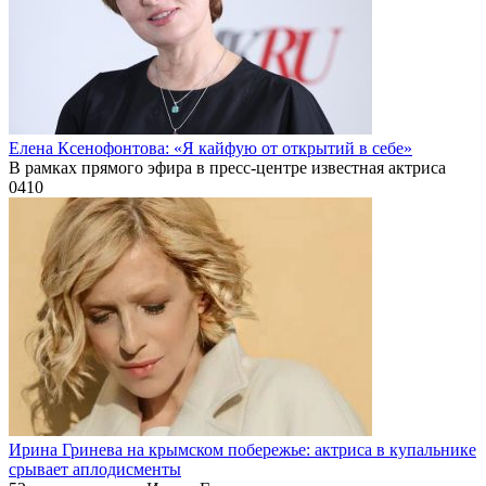
Елена Ксенофонтова: «Я кайфую от открытий в себе»
В рамках прямого эфира в пресс-центре известная актриса
0
410
Ирина Гринева на крымском побережье: актриса в купальнике
срывает аплодисменты