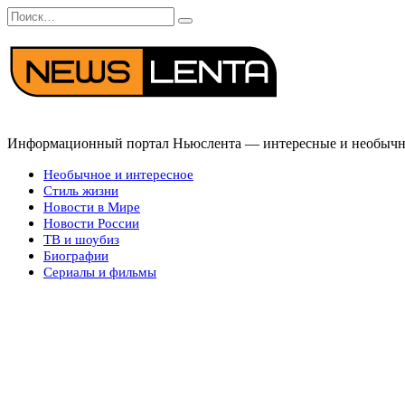
Перейти
Search
к
for:
содержанию
Информационный портал Ньюслента — интересные и необычные
Необычное и интересное
Стиль жизни
Новости в Мире
Новости России
ТВ и шоубиз
Биографии
Сериалы и фильмы