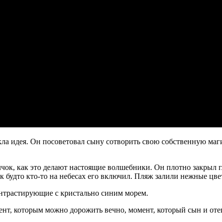
икла идея. Он посоветовал сыну сотворить свою собственную маги
ок, как это делают настоящие волшебники. Он плотно закрыл гл
будто кто-то на небесах его включил. Пляж залили нежные цвет
онтрастирующие с кристально синим морем.
ент, которым можно дорожить вечно, момент, который сын и оте