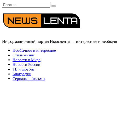
Перейти
Search
к
for:
содержанию
Информационный портал Ньюслента — интересные и необычные
Необычное и интересное
Стиль жизни
Новости в Мире
Новости России
ТВ и шоубиз
Биографии
Сериалы и фильмы