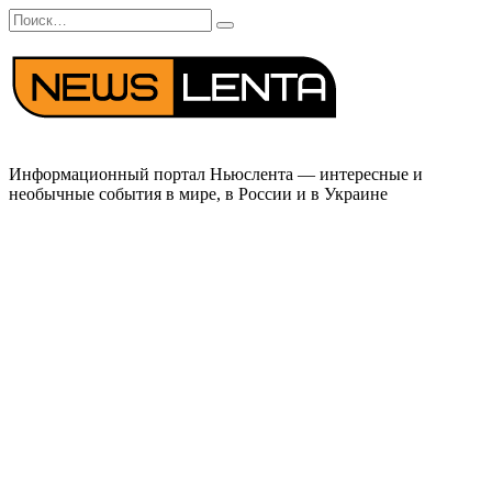
Перейти
Search
к
for:
содержанию
Информационный портал Ньюслента — интересные и
необычные события в мире, в России и в Украине