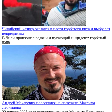
Чилийский каякер оказался в пасти горбатого кита и выбрался
невредимым
В Чили произошел редкий и пугающий инцидент: горбатый
0
586
Андрей Макаревич повеселися на спектакле Максима
Леонидова
22 января 2025 года состоялся концерт Максима Леонидова