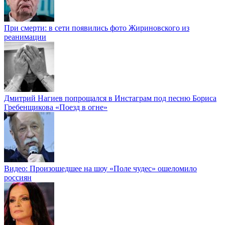
При смерти: в сети появились фото Жириновского из
реанимации
Дмитрий Нагиев попрощался в Инстаграм под песню Бориса
Гребенщикова «Поезд в огне»
Видео: Произошедшее на шоу «Поле чудес» ошеломило
россиян