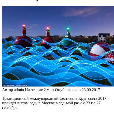
Автор
admin
На чтение
2 мин
Опубликовано
23.09.2017
Традиционный международный фестиваль Круг света 2017
пройдет в этом году в Москве в седьмой раз с с 23 по 27
сентября.