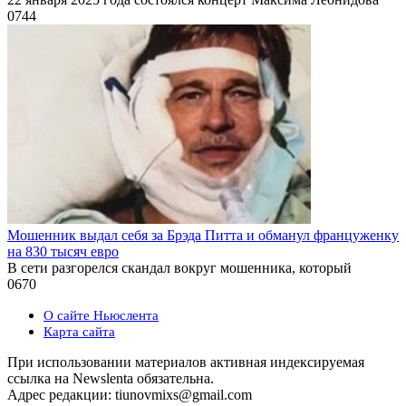
0
744
Мошенник выдал себя за Брэда Питта и обманул француженку
на 830 тысяч евро
В сети разгорелся скандал вокруг мошенника, который
0
670
О сайте Ньюслента
Карта сайта
При использовании материалов активная индексируемая
ссылка на Newslenta обязательна.
Адрес редакции: tiunovmixs@gmail.com