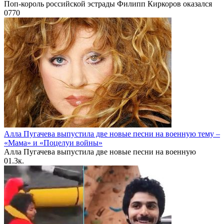
Поп-король российской эстрады Филипп Киркоров оказался
0
770
Алла Пугачева выпустила две новые песни на военную тему –
«Мама» и «Поцелуи войны»
Алла Пугачева выпустила две новые песни на военную
0
1.3к.