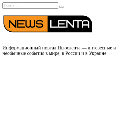
Перейти
Search
к
for:
содержанию
Информационный портал Ньюслента — интересные и
необычные события в мире, в России и в Украине