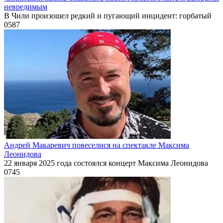
невредимым
В Чили произошел редкий и пугающий инцидент: горбатый
0
587
Андрей Макаревич повеселися на спектакле Максима
Леонидова
22 января 2025 года состоялся концерт Максима Леонидова
0
745