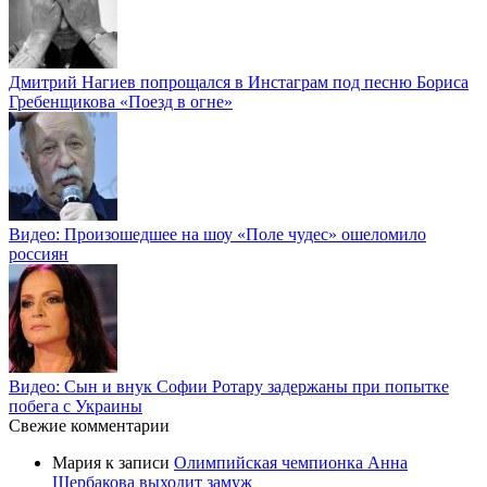
Дмитрий Нагиев попрощался в Инстаграм под песню Бориса
Гребенщикова «Поезд в огне»
Видео: Произошедшее на шоу «Поле чудес» ошеломило
россиян
Видео: Сын и внук Софии Ротару задержаны при попытке
побега с Украины
Свежие комментарии
Мария
к записи
Олимпийская чемпионка Анна
Щербакова выходит замуж