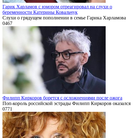
Гарик Харламов с юмором отреагировал на слухи о
беременности Катерины Ковальчук
Слухи о грядущем пополнении в семье Гарика Харламова
0
467
Филипп Киркоров борется с осложнениями после ожога
Поп-король российской эстрады Филипп Киркоров оказался
0
771