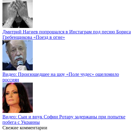
Дмитрий Нагиев попрощался в Инстаграм под песню Бориса
Гребенщикова «Поезд в огне»
Видео: Произошедшее на шоу «Поле чудес» ошеломило
россиян
Видео: Сын и внук Софии Ротару задержаны при попытке
побега с Украины
Свежие комментарии