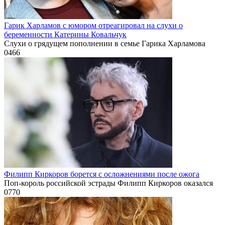
Гарик Харламов с юмором отреагировал на слухи о
беременности Катерины Ковальчук
Слухи о грядущем пополнении в семье Гарика Харламова
0
466
Филипп Киркоров борется с осложнениями после ожога
Поп-король российской эстрады Филипп Киркоров оказался
0
770