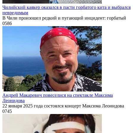
Чилийский каякер оказался в пасти горбатого кита и выбрался
невредимым
В Чили произошел редкий и пугающий инцидент: горбатый
0
586
Андрей Макаревич повеселися на спектакле Максима
Леонидова
22 января 2025 года состоялся концерт Максима Леонидова
0
745