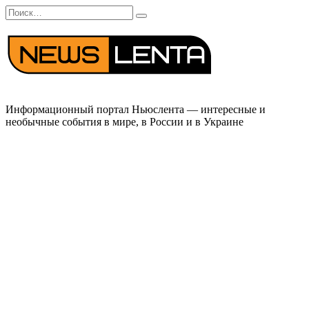
Перейти
Search
к
for:
содержанию
Информационный портал Ньюслента — интересные и
необычные события в мире, в России и в Украине