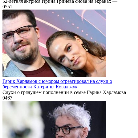
52-летняя актриса Ирина Гринева снова на экранах —
0
551
Гарик Харламов с юмором отреагировал на слухи о
беременности Катерины Ковальчук
Слухи о грядущем пополнении в семье Гарика Харламова
0
467