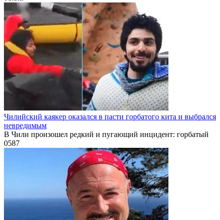
Чилийский каякер оказался в пасти горбатого кита и выбрался
невредимым
В Чили произошел редкий и пугающий инцидент: горбатый
0
587