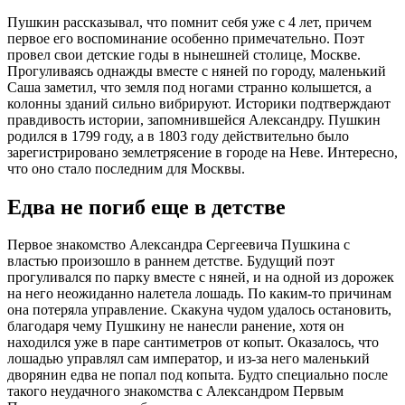
Пушкин рассказывал, что помнит себя уже с 4 лет, причем
первое его воспоминание особенно примечательно. Поэт
провел свои детские годы в нынешней столице, Москве.
Прогуливаясь однажды вместе с няней по городу, маленький
Саша заметил, что земля под ногами странно колышется, а
колонны зданий сильно вибрируют. Историки подтверждают
правдивость истории, запомнившейся Александру. Пушкин
родился в 1799 году, а в 1803 году действительно было
зарегистрировано землетрясение в городе на Неве. Интересно,
что оно стало последним для Москвы.
Едва не погиб еще в детстве
Первое знакомство Александра Сергеевича Пушкина с
властью произошло в раннем детстве. Будущий поэт
прогуливался по парку вместе с няней, и на одной из дорожек
на него неожиданно налетела лошадь. По каким-то причинам
она потеряла управление. Скакуна чудом удалось остановить,
благодаря чему Пушкину не нанесли ранение, хотя он
находился уже в паре сантиметров от копыт. Оказалось, что
лошадью управлял сам император, и из-за него маленький
дворянин едва не попал под копыта. Будто специально после
такого неудачного знакомства с Александром Первым