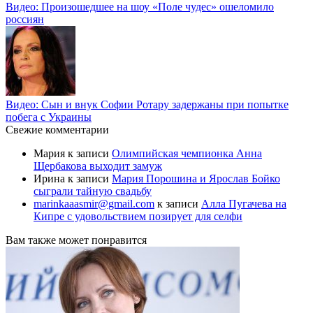
Видео: Произошедшее на шоу «Поле чудес» ошеломило
россиян
Видео: Сын и внук Софии Ротару задержаны при попытке
побега с Украины
Свежие комментарии
Мария
к записи
Олимпийская чемпионка Анна
Щербакова выходит замуж
Ирина
к записи
Мария Порошина и Ярослав Бойко
сыграли тайную свадьбу
marinkaaasmir@gmail.com
к записи
Алла Пугачева на
Кипре с удовольствием позирует для селфи
Вам также может понравится