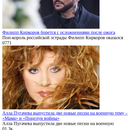
Филипп Киркоров борется с осложнениями после ожога
Поп-король российской эстрады Филипп Киркоров оказался
0
771
Алла Пугачева выпустила две новые песни на военную тему –
«Мама» и «Поцелуи войны»
Алла Пугачева выпустила две новые песни на военную
0
1.3к.