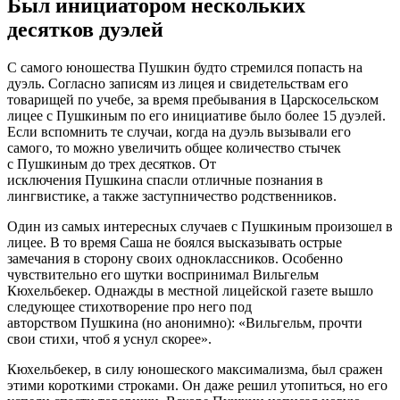
Был инициатором нескольких
десятков дуэлей
С самого юношества Пушкин будто стремился попасть на
дуэль. Согласно записям из лицея и свидетельствам его
товарищей по учебе, за время пребывания в Царскосельском
лицее с Пушкиным по его инициативе было более 15 дуэлей.
Если вспомнить те случаи, когда на дуэль вызывали его
самого, то можно увеличить общее количество стычек
с Пушкиным до трех десятков. От
исключения Пушкина спасли отличные познания в
лингвистике, а также заступничество родственников.
Один из самых интересных случаев с Пушкиным произошел в
лицее. В то время Саша не боялся высказывать острые
замечания в сторону своих одноклассников. Особенно
чувствительно его шутки воспринимал Вильгельм
Кюхельбекер. Однажды в местной лицейской газете вышло
следующее стихотворение про него под
авторством Пушкина (но анонимно): «Вильгельм, прочти
свои стихи, чтоб я уснул скорее».
Кюхельбекер, в силу юношеского максимализма, был сражен
этими короткими строками. Он даже решил утопиться, но его