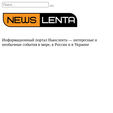
Перейти
Search
к
for:
содержанию
Информационный портал Ньюслента — интересные и
необычные события в мире, в России и в Украине