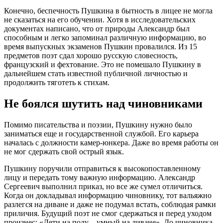
Конечно, беспечность Пушкина в бытность в лицее не могла
не сказаться на его обучении. Хотя в исследовательских
документах написано, что от природы Александр был
способным и легко запоминал различную информацию, во
время выпускных экзаменов Пушкин провалился. Из 15
предметов поэт сдал хорошо русскую словесность,
французский и фехтование. Это не помешало Пушкину в
дальнейшем стать известной публичной личностью и
продолжить тяготеть к стихам.
Не боялся шутить над чиновниками
Помимо писательства и поэзии, Пушкину нужно было
заниматься еще и государственной службой. Его карьера
началась с должности камер-юнкера. Даже во время работы он
не мог сдержать свой острый язык.
Пушкину поручили отправиться к высокопоставленному
лицу и передать тому важную информацию. Александр
Сергеевич выполнил приказ, но все же сумел отличиться.
Когда он докладывал информацию чиновнику, тот вальяжно
разлегся на диване и даже не подумал встать, соблюдая рамки
приличия. Будущий поэт не смог сдержаться и перед уходом
произнес: «Дети на полу – умный на диване». До чиновника