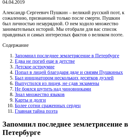
04.04.2019
Александр Сергеевич Пушкин – великий русский поэт, к
сожалению, признанный только после смерти. Пушкин
был личностью незаурядной. О нем ходило множество
занимательных историй. Мы отобрали для вас список
правдивых и самых интересных фактов о великом поэте.
Содержание
Запомнил последнее землетрясение в Петербурге
Едва не погиб еще в детстве
Детское остроумие
Попал в лицей благодаря дяде и связям Пушкиных
Был инициатором нескольких десятков дуэлей
Выпустился из лицея, не сдав экзамены
Не боялся шутить над чиновниками
Знал множество языков
Карты и долги
Более сотни сраженных сердец
Главная тайна поэта
Запомнил последнее землетрясение в
Петербурге