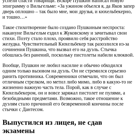
успели спасти товарищи. Вскоре Пушкин написал новую
эпиграмму о Вильгельме: «За ужином объелся я, да Яков запер
дверь оплошно – так было мне, мои друзья, и кюхельбекерно,
и тошно…»
Такое стихотворение было создано Пушкиным неспроста:
накануне Вильгельм ездил к Жуковскому и зачитывал свои
стихи. Поэту стало плохо, проявило себя расстройство
желудка. Чувствительный Кюхельбекер так разозлился из-за
сочинения Пушкина, что вызвал его на дуэль. Стычка
обошлась без ранений, поскольку пистолеты набили клюквой.
Вообще, Пушкин не любил насилие и обычно обходился
одним только вызовом на дуэль. Он не стремился серьезно
ранить противника. Современники отмечали, что он был
отличным стрелком, но метил либо мимо, либо в какую-то не
жизненно важную часть тела. Порой, как в случае с
Кюхельбекером, он и вовсе заряжал пистолет не пулями, а
безобидными предметами. Возможно, такое отношение к
дуэлям стало причиной его безвременной кончины после
стычки с Дантесом.
Выпустился из лицея, не сдав
экзамены