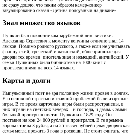
не сразу дошло, что таким образом камер-юнкер
завуалированно сказал «Детина полоумный на диване».
Знал множество языков
Пушкин был поклонником зарубежной лингвистики.
Александр Сергеевич к моменту кончины отлично знал 14
языков. Помимо родного русского, а также если не учитывать
французский, греческий и латинский, общепринятые для
дворян тех времен, писатель знал и немецкий, английский. У
семьи Пушкиных была библиотека на 1000 книг с
произведениями на всех 14 языках.
Карты и долги
Импульсивный поэт не зря половину жизни провел в долгах.
Его основной страстью и главной проблемой были азартные
игры. В то время карточные игры были распространены, в
них играли на светских вечерах – и господа, и дамы. Самый
большой проигрыш постиг Пушкина в 1829 году. Он
поставил на кон 24 800 рублей и проигрался. В те времена
корова стоила 3 рубля, а на 25 тысяч рублей целая дворянская
семья могла прожить 3 года в роскоши. Не стоит считать, что