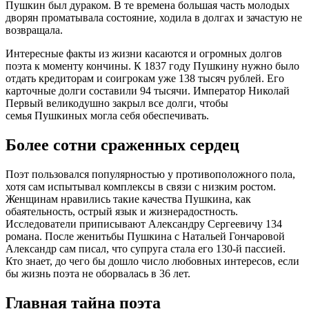
Пушкин был дураком. В те времена большая часть молодых
дворян проматывала состояние, ходила в долгах и зачастую не
возвращала.
Интересные факты из жизни касаются и огромных долгов
поэта к моменту кончины. К 1837 году Пушкину нужно было
отдать кредиторам и соигрокам уже 138 тысяч рублей. Его
карточные долги составили 94 тысячи. Император Николай
Первый великодушно закрыл все долги, чтобы
семья Пушкиных могла себя обеспечивать.
Более сотни сраженных сердец
Поэт пользовался популярностью у противоположного пола,
хотя сам испытывал комплексы в связи с низким ростом.
Женщинам нравились такие качества Пушкина, как
обаятельность, острый язык и жизнерадостность.
Исследователи приписывают Александру Сергеевичу 134
романа. После женитьбы Пушкина с Натальей Гончаровой
Александр сам писал, что супруга стала его 130-й пассией.
Кто знает, до чего бы дошло число любовных интересов, если
бы жизнь поэта не оборвалась в 36 лет.
Главная тайна поэта