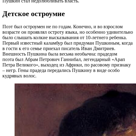
Пушкин стал недолюбливать власть.
Детское остроумие
Поэт был остроумен не по годам. Конечно, и во взрослом
возрасте он проявлял остроту языка, но особенно удивительно
было слышать колкие высказывания от 10-летнего ребенка.
Первый известный каламбур был придуман Пушкиным, когда
в гости к его семье приехал писатель Иван Дмитриев.
Внешность Пушкина была весьма необычна: прадедом
поэта был Абрам Петрович Ганнибал, легендарный «Арап
Петра Великого», выходец из Африки, по расовому признаку
– негр. Гены прадеда передались Пушкину в виде особо
кудрявых волос.