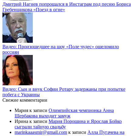
Дмитрий Нагиев попрощался в Инстаграм под песню Бориса
Гребенщикова «Поезд в огне»
Видео: Произошедшее на шоу «Поле чудес» ошеломило
россиян
Видео: Сын и внук Софии Ротару задержаны при попытке
побега с Украины
Свежие комментарии
Мария
к записи
Олимпийская чемпионка Анна
Щербакова выходит замуж
Ирина
к записи
Мария Порошина и Ярослав Бойко
сыграли тайную свадьбу
marinkaaasmir@gmail.com
к записи
Алла Пугачева на