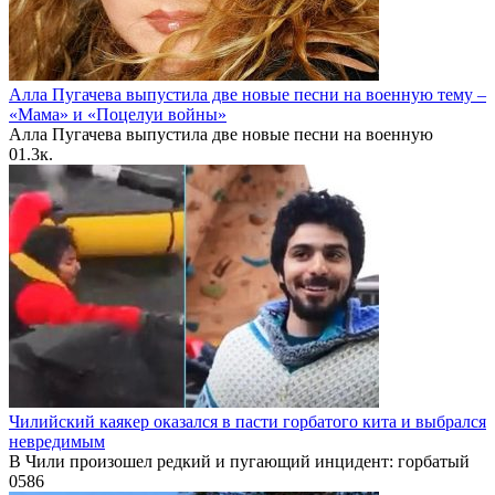
Алла Пугачева выпустила две новые песни на военную тему –
«Мама» и «Поцелуи войны»
Алла Пугачева выпустила две новые песни на военную
0
1.3к.
Чилийский каякер оказался в пасти горбатого кита и выбрался
невредимым
В Чили произошел редкий и пугающий инцидент: горбатый
0
586