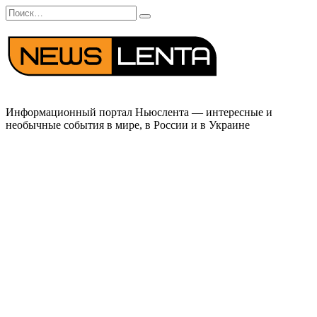
Перейти
Search
к
for:
содержанию
Информационный портал Ньюслента — интересные и
необычные события в мире, в России и в Украине