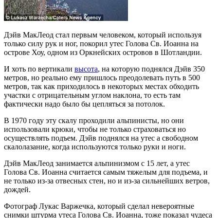
Дэйв МакЛеод стал первым человеком, который используя
только силу рук и ног, покорил утес Голова Св. Иоанна на
острове Хоу, одном из Оркнейских островов в Шотландии.
И хоть по вертикали
высота
, на которую поднялся Дэйв 350
метров, но реально ему пришлось преодолевать путь в 500
метров, так как приходилось в некоторых местах обходить
участки с отрицательным углом наклона, то есть там
фактически надо было бы цепляться за потолок.
В 1970 году эту скалу проходили альпинисты, но они
использовали крюки, чтобы не только страховаться но
осуществлять подъем. Дэйв поднялся на утес а свободном
скалолазание, когда используются только руки и ноги.
Дэйв МакЛеод занимается альпинизмом с 15 лет, а утес
Голова Св. Иоанна считается самым тяжелым для подъема, и
не только из-за отвесных стен, но и из-за сильнейших ветров,
дождей.
Фотограф Лукас Варжечка, который сделал невероятные
снимки штурма утеса Голова Св. Иоанна, тоже показал чудеса