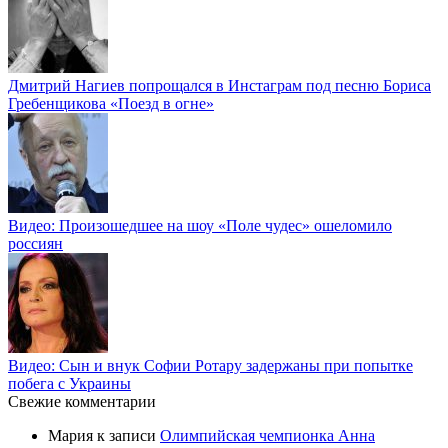
Дмитрий Нагиев попрощался в Инстаграм под песню Бориса
Гребенщикова «Поезд в огне»
Видео: Произошедшее на шоу «Поле чудес» ошеломило
россиян
Видео: Сын и внук Софии Ротару задержаны при попытке
побега с Украины
Свежие комментарии
Мария
к записи
Олимпийская чемпионка Анна