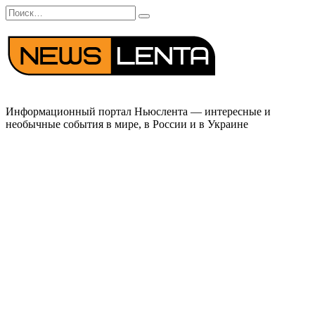
Перейти
Search
к
for:
содержанию
Информационный портал Ньюслента — интересные и
необычные события в мире, в России и в Украине