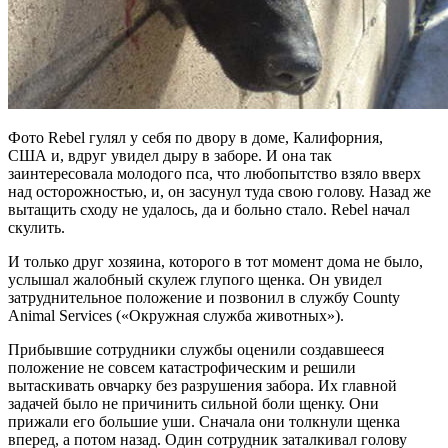
Фото Rebel гулял у себя по двору в доме, Калифорния,
США и, вдруг увидел дыру в заборе. И она так
заинтересовала молодого пса, что любопытство взяло вверх
над осторожностью, и, он засунул туда свою голову. Назад же
вытащить сходу не удалось, да и больно стало. Rebel начал
скулить.
И только друг хозяина, которого в тот момент дома не было,
услышал жалобный скулеж глупого щенка. Он увидел
затруднительное положение и позвонил в службу County
Animal Services («Окружная служба животных»).
Прибывшие сотрудники службы оценили создавшееся
положение не совсем катастрофическим и решили
вытаскивать овчарку без разрушения забора. Их главной
задачей было не причинить сильной боли щенку. Они
прижали его большие уши. Сначала они толкнули щенка
вперед, а потом назад. Один сотрудник заталкивал голову