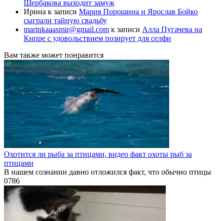
Щербакова выходит замуж
Ирина
к записи
Мария Порошина и Ярослав Бойко
сыграли тайную свадьбу
marinkaaasmir@gmail.com
к записи
Алла Пугачева на
Кипре с удовольствием позирует для селфи
Вам также может понравится
Охотится ли рыба за птицами, видео факт охоты рыб за
птицами
В нашем сознании давно отложился факт, что обычно птицы
0
786