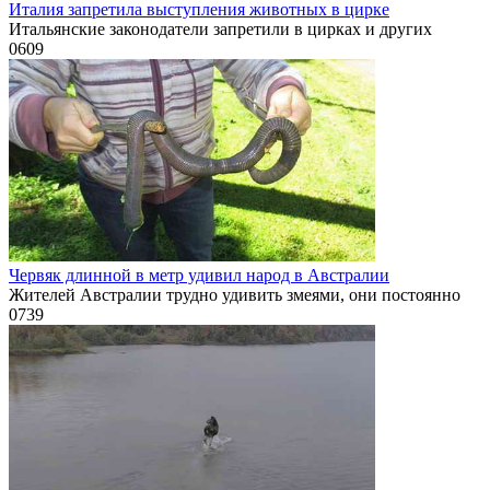
Италия запретила выступления животных в цирке
Итальянские законодатели запретили в цирках и других
0
609
Червяк длинной в метр удивил народ в Австралии
Жителей Австралии трудно удивить змеями, они постоянно
0
739