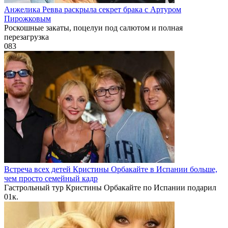
Анжелика Ревва раскрыла секрет брака с Артуром
Пирожковым
Роскошные закаты, поцелуи под салютом и полная
перезагрузка
0
83
Встреча всех детей Кристины Орбакайте в Испании больше,
чем просто семейный кадр
Гастрольный тур Кристины Орбакайте по Испании подарил
0
1к.