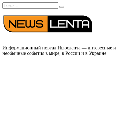
Перейти
Search
к
for:
содержанию
Информационный портал Ньюслента — интересные и
необычные события в мире, в России и в Украине