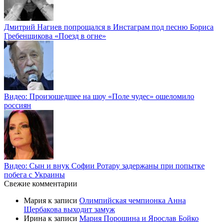
Дмитрий Нагиев попрощался в Инстаграм под песню Бориса
Гребенщикова «Поезд в огне»
Видео: Произошедшее на шоу «Поле чудес» ошеломило
россиян
Видео: Сын и внук Софии Ротару задержаны при попытке
побега с Украины
Свежие комментарии
Мария
к записи
Олимпийская чемпионка Анна
Щербакова выходит замуж
Ирина
к записи
Мария Порошина и Ярослав Бойко