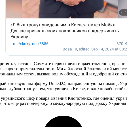
ринять участие в Саммите первых леди и джентльменов, органи
евые достопримечательности: Михайловский Златоверхий монаст
 социальным сетям, вызвав волну обсуждений и одобрений со ст
драйзинговую платформу United24, направленную на помощь Укр
ыл глубоко тронут тем, что увидел в Киеве, и вдохновлён стойк
го украинского шеф-повара Евгения Клопотенко, где оценил укр
а, что ещё раз подчеркнуло международную поддержку Украины в