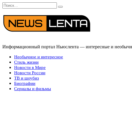
Перейти
Search
к
for:
содержанию
Информационный портал Ньюслента — интересные и необычные
Необычное и интересное
Стиль жизни
Новости в Мире
Новости России
ТВ и шоубиз
Биографии
Сериалы и фильмы