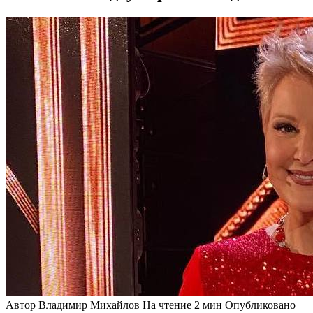
Автор
Владимир Михайлов
На чтение
2 мин
Опубликовано