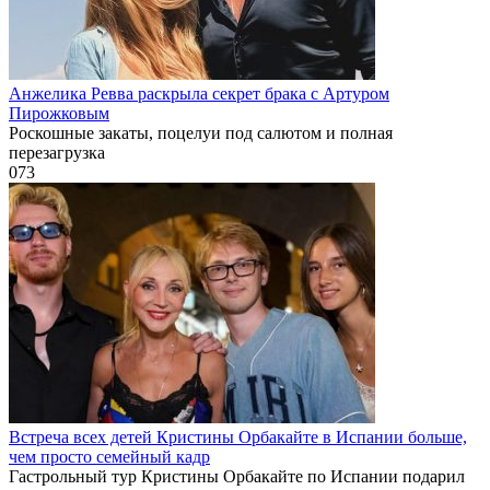
Анжелика Ревва раскрыла секрет брака с Артуром
Пирожковым
Роскошные закаты, поцелуи под салютом и полная
перезагрузка
0
73
Встреча всех детей Кристины Орбакайте в Испании больше,
чем просто семейный кадр
Гастрольный тур Кристины Орбакайте по Испании подарил