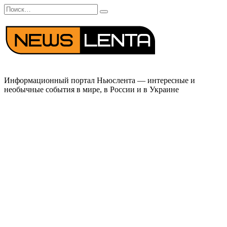
Перейти
Search
к
for:
содержанию
Информационный портал Ньюслента — интересные и
необычные события в мире, в России и в Украине