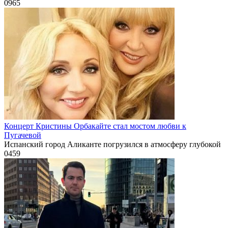
0
965
Концерт Кристины Орбакайте стал мостом любви к
Пугачевой
Испанский город Аликанте погрузился в атмосферу глубокой
0
459