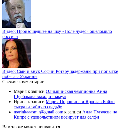
Видео: Произошедшее на шоу «Поле чудес» ошеломило
россиян
Видео: Сын и внук Софии Ротару задержаны при попытке
побега с Украины
Свежие комментарии
Мария
к записи
Олимпийская чемпионка Анна
Щербакова выходит замуж
Ирина
к записи
Мария Порошина и Ярослав Бойко
сыграли тайную свадьбу
marinkaaasmir@gmail.com
к записи
Алла Пугачева на
Кипре с удовольствием позирует для селфи
Вам также может понравится