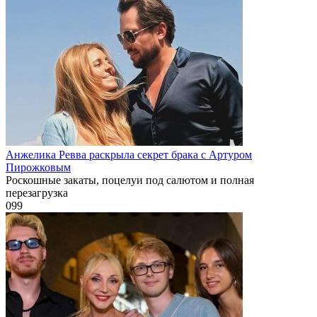
Анжелика Ревва раскрыла секрет брака с Артуром
Пирожковым
Роскошные закаты, поцелуи под салютом и полная
перезагрузка
0
99