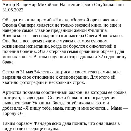
Автор
Владимир Михайлов
На чтение
2 мин
Опубликовано
31.05.2022
Обладательница премий «Ника», «Золотой орел» актриса
Оксана Фандера является не только звездой кино, но еще и
наверное самое главное преданной женой Филиппа
Янковского — легендарного киноактера Олега Янковского.
Она была все время рядом с мужем с самом суровом
жизненном испытании, когда он боролся с онкологией и
победил болезнь. Эта актерская семья ярчайший образец для
многих коллег. В этом году они отпраздновали 32 годовщину
брака.
Сегодня 31 мая 54-летняя актриса в своем телеграм-канале
выразила свое отношение к спецоперации. Для этого ей
хватило фотографии и нескольких строк.
Артистка показала собственный балкон, на котором ее собака
позирует, глядя вдаль. Снаружи балконного ограждения
вывешен флаг Украины. Звезда опубликовала фото и
добавила: «Я пишу тебе, мама, пишу и мне хочется… Маме —
Городу О».
Таким образом Фандера ясно дала понять, что она имела в
виду и где ее сердце и душа.