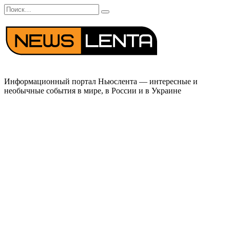
Перейти
Search
к
for:
содержанию
Информационный портал Ньюслента — интересные и
необычные события в мире, в России и в Украине