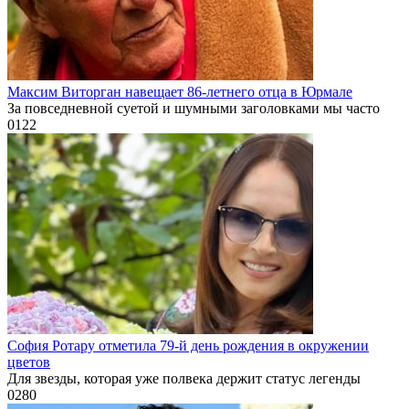
Максим Виторган навещает 86-летнего отца в Юрмале
За повседневной суетой и шумными заголовками мы часто
0
122
София Ротару отметила 79-й день рождения в окружении
цветов
Для звезды, которая уже полвека держит статус легенды
0
280