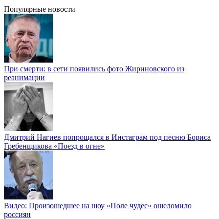
Популярные новости
При смерти: в сети появились фото Жириновского из
реанимации
Дмитрий Нагиев попрощался в Инстаграм под песню Бориса
Гребенщикова «Поезд в огне»
Видео: Произошедшее на шоу «Поле чудес» ошеломило
россиян