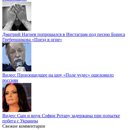
Дмитрий Нагиев попрощался в Инстаграм под песню Бориса
Гребенщикова «Поезд в огне»
Видео: Произошедшее на шоу «Поле чудес» ошеломило
россиян
Видео: Сын и внук Софии Ротару задержаны при попытке
побега с Украины
Свежие комментарии