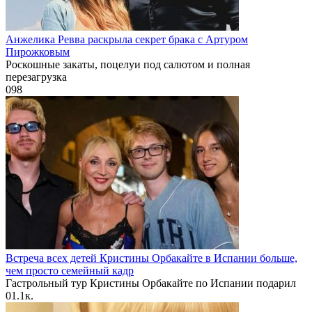
Анжелика Ревва раскрыла секрет брака с Артуром
Пирожковым
Роскошные закаты, поцелуи под салютом и полная
перезагрузка
0
98
Встреча всех детей Кристины Орбакайте в Испании больше,
чем просто семейный кадр
Гастрольный тур Кристины Орбакайте по Испании подарил
0
1.1к.