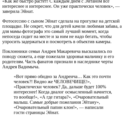
«Как же быстро растет! С каждым днем с Эйтаном всё
интереснее и интереснее. Он уже практически человек», —
заверила Эйнат.
Фотосессию с сыном Эйнат сделала на прогулке на детской
площадке. Не секрет, что для детей качели любимая забава, а
для мамы-фотографа это самый лучший момент, когда
непоседа сидит на месте и за ним не надо бегать, чтобы
упросить задержаться и посмотреть в объектив камеры.
Поклонники семьи Андрея Макаревича высказались по
поводу сюжета, а еще пожелали здоровья мальчику и его
родителям. Часть фанатов признали в наследнике черты
Андрея Вадимыча.
«Вот прямо обидно за Андреича… Как это почти
человек?! Видно же ЧЕЛОВЕЧИЩЕ!»,
«Практически человек? Да, дальше будет 100%
интереснее! Когда диалог осмысленный начнется,
то вообще!», «А где гитара?», «Очаровательный
малыш. Самые добрые пожелания Эйтану»,
«Очаровательный папин клон!», — написали
гости страницы Эйнат.