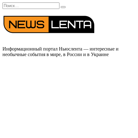
Перейти
Search
к
for:
содержанию
Информационный портал Ньюслента — интересные и
необычные события в мире, в России и в Украине