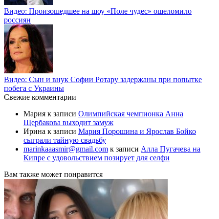
Видео: Произошедшее на шоу «Поле чудес» ошеломило
россиян
Видео: Сын и внук Софии Ротару задержаны при попытке
побега с Украины
Свежие комментарии
Мария
к записи
Олимпийская чемпионка Анна
Щербакова выходит замуж
Ирина
к записи
Мария Порошина и Ярослав Бойко
сыграли тайную свадьбу
marinkaaasmir@gmail.com
к записи
Алла Пугачева на
Кипре с удовольствием позирует для селфи
Вам также может понравится