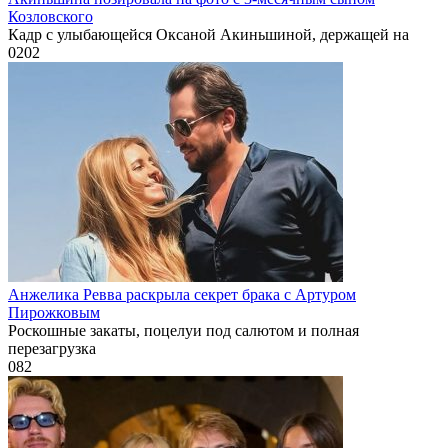
Козловского
Кадр с улыбающейся Оксаной Акиньшиной, держащей на
0
202
Анжелика Ревва раскрыла секрет брака с Артуром
Пирожковым
Роскошные закаты, поцелуи под салютом и полная
перезагрузка
0
82