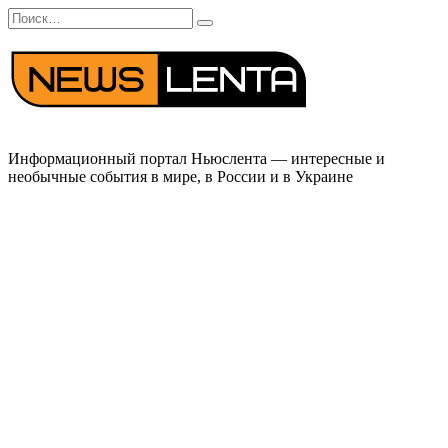
Перейти
Search
к
for:
содержанию
Информационный портал Ньюслента — интересные и
необычные события в мире, в России и в Украине