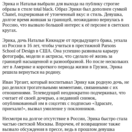
Эрика и Наталья выбрали для выхода на публику строгие
образы в стиле total black. Образ Эрики был дополнен сумкой
Chanel, подчеркивая её утонченный вкус и стиль. Девушка,
долгое время жившая за границей, неожиданно вернулась в
Россию, что вызвало большой интерес к её персоне в светских
кругах.
Эрика, дочь Натальи Кикнадзе от предыдущего брака, уехала
из России в 16 лет, чтобы учиться в престижной Parsons
School of Design в США. Она успешно развивала карьеру
фотографа, модели и актрисы, что сделало её жизнь за
границей насыщенной и разнообразной. Но после нескольких
лет в Америке и короткого периода жизни в Грузии, Эрика
решила вернуться на родину.
Иван Ургант, который воспитывал Эрику как родную дочь, не
раз делился трогательными моментами, связанными с их
отношениями. Телеведущий неоднократно подчеркивал, что
считает её своей дочерью, а недавний снимок,
опубликованный им в соцсетях с подписью «Здрасьте,
приехали!», вызвал умиление у поклонников.
Несмотря на долгое отсутствие в России, Эрика быстро стала
частью светской Москвы. Впрочем, её возвращение также
вызвало обсуждения в прессе, ведь в прошлом девушка