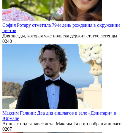
София Ротару отметила 79-й день рождения в окружении
цветов
Для звезды, которая уже полвека держит статус легенды
0
248
Максим Галкин: Два дня аншлагов в зале «Дзинтари» в
Юрмале
Аншлаг под занавес лета: Максим Галкин собрал аншлаги
0
207