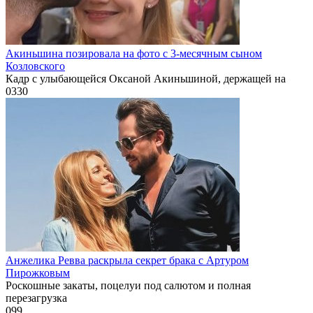
Акиньшина позировала на фото с 3-месячным сыном
Козловского
Кадр с улыбающейся Оксаной Акиньшиной, держащей на
0
330
Анжелика Ревва раскрыла секрет брака с Артуром
Пирожковым
Роскошные закаты, поцелуи под салютом и полная
перезагрузка
0
99