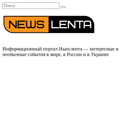
Перейти
Search
к
for:
содержанию
Информационный портал Ньюслента — интересные и
необычные события в мире, в России и в Украине