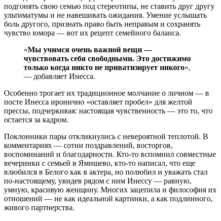
подгонять свою семью под стереотипы, не ставить друг другу
ультиматумы и не навешивать ожидания. Умение услышать
боль другого, признать право быть неправым и сохранять
чувство юмора — вот их рецепт семейного баланса.
«
Мы учимся очень важной вещи —
чувствовать себя свободными. Это достижимо
только когда никто не приватизирует никого
»,
— добавляет Инесса.
Особенно трогает их традиционное молчание о личном — в
посте Инесса иронично «оставляет пробел» для желтой
прессы, подчеркивая: настоящая чувственность — это то, что
остается за кадром.
Поклонники пары откликнулись с невероятной теплотой. В
комментариях — сотни поздравлений, восторгов,
воспоминаний и благодарности. Кто-то вспомнил совместные
вечеринки с семьей в Ямишево, кто-то написал, что еще
влюбился в Белого как в актера, но полюбил и уважать стал
по-настоящему, увидев рядом с ним Инессу — равную,
умную, красивую женщину. Многих зацепила и философия их
отношений — не как идеальной картинки, а как подлинного,
живого партнерства.