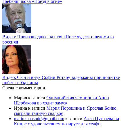
Гребенщикова «Поезд в огне»
Видео: Произошедшее на шоу «Поле чудес» ошеломило
россиян
Видео: Сын и внук Софии Ротару задержаны при попытке
побега с Украины
Свежие комментарии
Мария
к записи
Олимпийская чемпионка Анна
Щербакова выходит замуж
Ирина
к записи
Мария Порошина и Ярослав Бойко
сыграли тайную свадьбу
marinkaaasmir@gmail.com
к записи
Алла Пугачева на
Кипре с удовольствием позирует для селфи