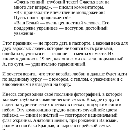
«Очень тонкий, глубокий текст! Счастья вам на
много лет вперед», — писали комментаторы.
«Вы производите впечатление молодожёнов!
Пусть полет продолжается!»
«Ваш Белый — очень ценностный человек. Его
поддержка украинцев — поступок, достойный
уважения».
Этот праздник — не просто дата в паспорте, а важная веха для
двух взрослых людей, которые не боятся быть разными,
ошибаться, учиться и — главное — смеяться вместе. Их
«полет» длиною в 19 лет, как они сами сказали, нормальный.
А, по сути, — удивительно гармоничный.
И хочется верить, что этот корабль любви и дальше будет идти
по заданному курсу — с юмором, с теплом, с уважением и с
влюблёнными взглядами на борту.
Инесса сопроводила своё послание фотографией, в которой
заложен глубокий символический смысл. В кадре супруги
сидят на туристических креслах в песках, под ярким синим
небом. Эту композицию трудно назвать случайной: цвета
пейзажа — синий и жёлтый — повторяют национальный
флаг Украины. Анатолий Белый, при рождении Вайсман,
родом из посёлка Брацлав, и вырос в еврейской семье.