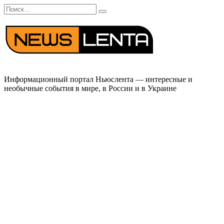
Перейти
Search
к
for:
содержанию
Информационный портал Ньюслента — интересные и
необычные события в мире, в России и в Украине