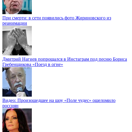
При смерти: в сети появились фото Жириновского из
реанимации
Дмитрий Нагиев попрощался в Инстаграм под песню Бориса
Гребенщикова «Поезд в огне»
Видео: Произошедшее на шоу «Поле чудес» ошеломило
россиян