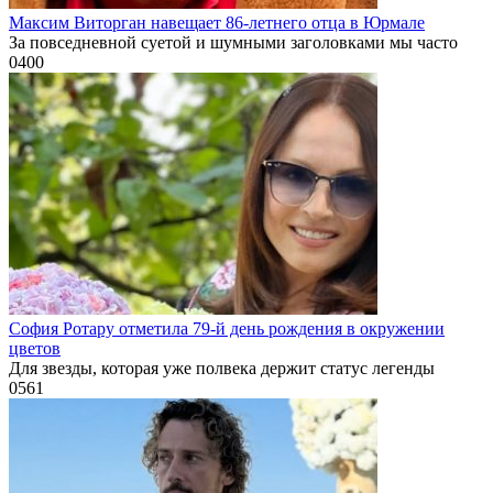
Максим Виторган навещает 86-летнего отца в Юрмале
За повседневной суетой и шумными заголовками мы часто
0
400
София Ротару отметила 79-й день рождения в окружении
цветов
Для звезды, которая уже полвека держит статус легенды
0
561