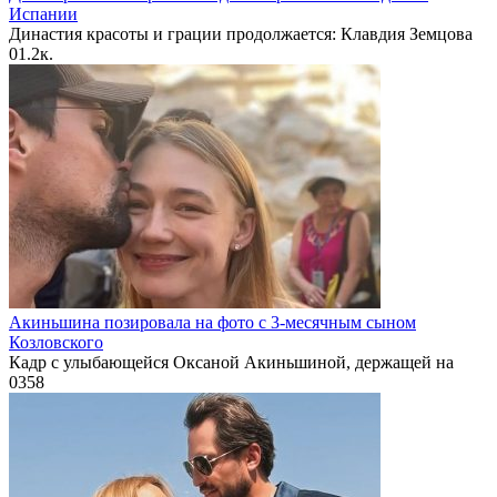
Испании
Династия красоты и грации продолжается: Клавдия Земцова
0
1.2к.
Акиньшина позировала на фото с 3-месячным сыном
Козловского
Кадр с улыбающейся Оксаной Акиньшиной, держащей на
0
358