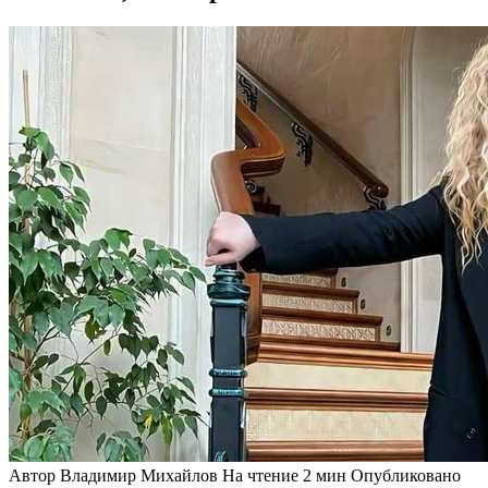
Автор
Владимир Михайлов
На чтение
2 мин
Опубликовано