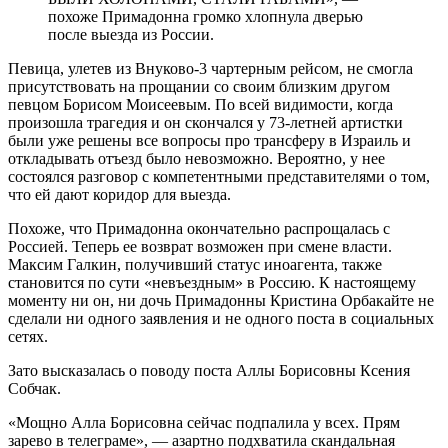
похоже Примадонна громко хлопнула дверью
после выезда из России.
Певица, улетев из Внуково-3 чартерным рейсом, не смогла
присутствовать на прощании со своим близким другом
певцом Борисом Моисеевым. По всей видимости, когда
произошла трагедия и он скончался у 73-летней артистки
были уже решены все вопросы про трансферу в Израиль и
откладывать отъезд было невозможно. Вероятно, у нее
состоялся разговор с компетентными представителями о том,
что ей дают коридор для выезда.
Похоже, что Примадонна окончательно распрощалась с
Россией. Теперь ее возврат возможен при смене власти.
Максим Галкин, получивший статус иноагента, также
становится по сути «невъездным» в Россию. К настоящему
моменту ни он, ни дочь Примадонны Кристина Орбакайте не
сделали ни одного заявления и не одного поста в социальных
сетях.
Зато высказалась о поводу поста Аллы Борисовны Ксения
Собчак.
«Мощно Алла Борисовна сейчас подпалила у всех. Прям
зарево в телеграме», — азартно подхватила скандальная