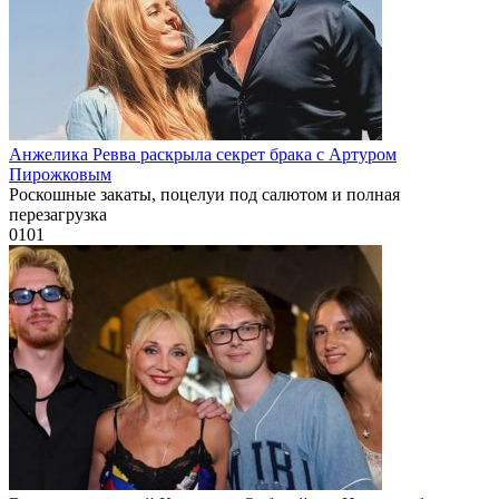
Анжелика Ревва раскрыла секрет брака с Артуром
Пирожковым
Роскошные закаты, поцелуи под салютом и полная
перезагрузка
0
101