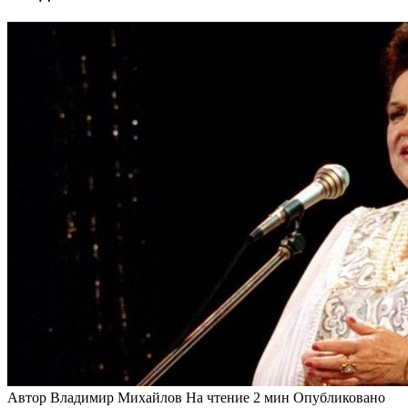
Автор
Владимир Михайлов
На чтение
2 мин
Опубликовано