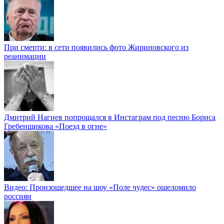
При смерти: в сети появились фото Жириновского из
реанимации
Дмитрий Нагиев попрощался в Инстаграм под песню Бориса
Гребенщикова «Поезд в огне»
Видео: Произошедшее на шоу «Поле чудес» ошеломило
россиян