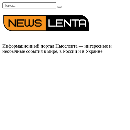
Перейти
Search
к
for:
содержанию
Информационный портал Ньюслента — интересные и
необычные события в мире, в России и в Украине