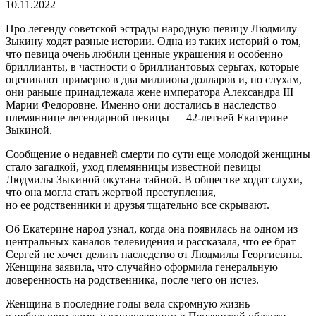
10.11.2022
Про легенду советской эстрады народную певицу Людмилу
Зыкину ходят разные истории. Одна из таких историй о том,
что певица очень любили ценные украшения и особенно
бриллианты, в частности о бриллиантовых серьгах, которые
оценивают примерно в два миллиона долларов и, по слухам,
они раньше принадлежала жене императора Александра III
Марии Федоровне. Именно они достались в наследство
племяннице легендарной певицы — 42-летней Екатерине
Зыкиной.
Сообщение о недавней смерти по сути еще молодой женщины
стало загадкой, уход племянницы известной певицы
Людмилы Зыкиной окутана тайной. В обществе ходят слухи,
что она могла стать жертвой преступления,
но ее родственники и друзья тщательно все скрывают.
Об Екатерине народ узнал, когда она появилась на одном из
центральных каналов телевидения и рассказала, что ее брат
Сергей не хочет делить наследство от Людмилы Георгиевны.
Женщина заявила, что случайно оформила генеральную
доверенность на родственника, после чего он исчез.
Женщина в последние годы вела скромную жизнь