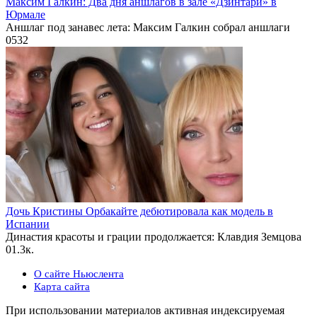
Максим Галкин: Два дня аншлагов в зале «Дзинтари» в
Юрмале
Аншлаг под занавес лета: Максим Галкин собрал аншлаги
0
532
Дочь Кристины Орбакайте дебютировала как модель в
Испании
Династия красоты и грации продолжается: Клавдия Земцова
0
1.3к.
О сайте Ньюслента
Карта сайта
При использовании материалов активная индексируемая