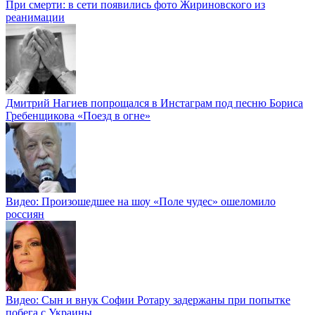
При смерти: в сети появились фото Жириновского из
реанимации
Дмитрий Нагиев попрощался в Инстаграм под песню Бориса
Гребенщикова «Поезд в огне»
Видео: Произошедшее на шоу «Поле чудес» ошеломило
россиян
Видео: Сын и внук Софии Ротару задержаны при попытке
побега с Украины