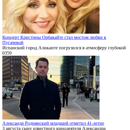
Концерт Кристины Орбакайте стал мостом любви к
Пугачевой
Испанский город Аликанте погрузился в атмосферу глубокой
0
359
Александр Роднянский младший отметил 41-летие
3 августа сыну известного кинодеятеля Александра