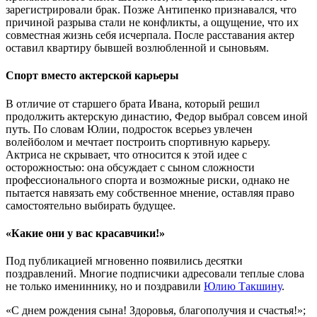
зарегистрировали брак. Позже Антипенко признавался, что
причиной разрыва стали не конфликты, а ощущение, что их
совместная жизнь себя исчерпала. После расставания актер
оставил квартиру бывшей возлюбленной и сыновьям.
Спорт вместо актерской карьеры
В отличие от старшего брата Ивана, который решил
продолжить актерскую династию, Федор выбрал совсем иной
путь. По словам Юлии, подросток всерьез увлечен
волейболом и мечтает построить спортивную карьеру.
Актриса не скрывает, что относится к этой идее с
осторожностью: она обсуждает с сыном сложности
профессионального спорта и возможные риски, однако не
пытается навязать ему собственное мнение, оставляя право
самостоятельно выбирать будущее.
«Какие они у вас красавчики!»
Под публикацией мгновенно появились десятки
поздравлений. Многие подписчики адресовали теплые слова
не только имениннику, но и поздравили
Юлию Такшину
.
«С днем рождения сына! Здоровья, благополучия и счастья!»;