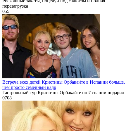
Роскошные закаты, поцелуи под салютом и полная
перезагрузка
0
55
Встреча всех детей Кристины Орбакайте в Испании больше,
чем просто семейный кадр
Гастрольный тур Кристины Орбакайте по Испании подарил
0
708