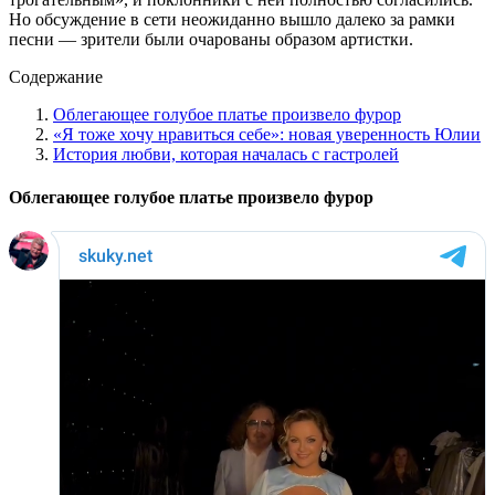
Но обсуждение в сети неожиданно вышло далеко за рамки
песни — зрители были очарованы образом артистки.
Содержание
Облегающее голубое платье произвело фурор
«Я тоже хочу нравиться себе»: новая уверенность Юлии
История любви, которая началась с гастролей
Облегающее голубое платье произвело фурор