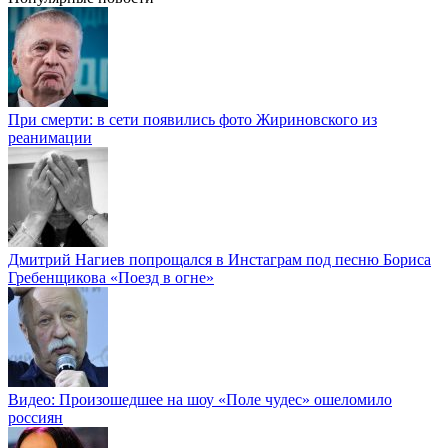
При смерти: в сети появились фото Жириновского из
реанимации
Дмитрий Нагиев попрощался в Инстаграм под песню Бориса
Гребенщикова «Поезд в огне»
Видео: Произошедшее на шоу «Поле чудес» ошеломило
россиян