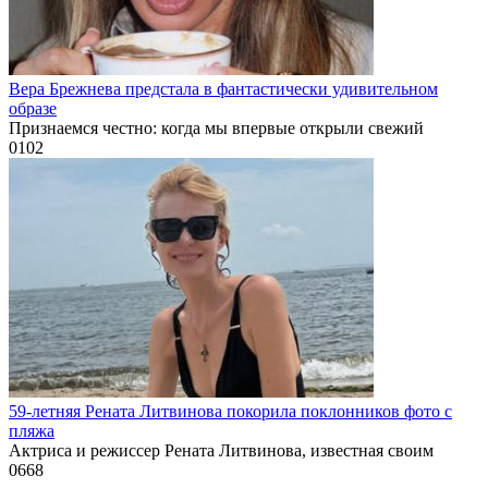
Вера Брежнева предстала в фантастически удивительном
образе
Признаемся честно: когда мы впервые открыли свежий
0
102
59-летняя Рената Литвинова покорила поклонников фото с
пляжа
Актриса и режиссер Рената Литвинова, известная своим
0
668