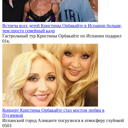
Встреча всех детей Кристины Орбакайте в Испании больше,
чем просто семейный кадр
Гастрольный тур Кристины Орбакайте по Испании подарил
0
1к.
Концерт Кристины Орбакайте стал мостом любви к
Пугачевой
Испанский город Аликанте погрузился в атмосферу глубокой
0
503