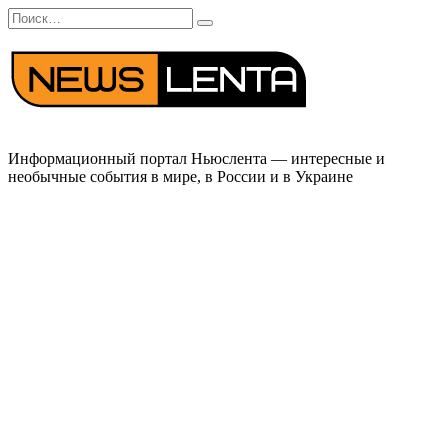
Перейти
Search
к
for:
содержанию
Информационный портал Ньюслента — интересные и
необычные события в мире, в России и в Украине