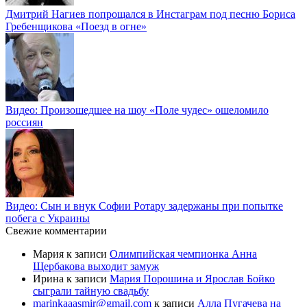
Дмитрий Нагиев попрощался в Инстаграм под песню Бориса
Гребенщикова «Поезд в огне»
Видео: Произошедшее на шоу «Поле чудес» ошеломило
россиян
Видео: Сын и внук Софии Ротару задержаны при попытке
побега с Украины
Свежие комментарии
Мария
к записи
Олимпийская чемпионка Анна
Щербакова выходит замуж
Ирина
к записи
Мария Порошина и Ярослав Бойко
сыграли тайную свадьбу
marinkaaasmir@gmail.com
к записи
Алла Пугачева на