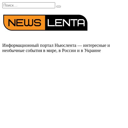
Перейти
Search
к
for:
содержанию
Информационный портал Ньюслента — интересные и
необычные события в мире, в России и в Украине