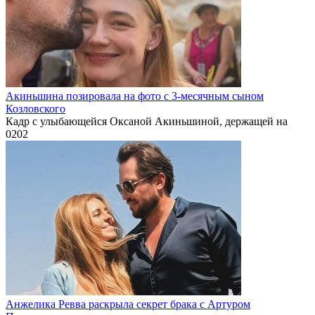
Акиньшина позировала на фото с 3-месячным сыном
Козловского
Кадр с улыбающейся Оксаной Акиньшиной, держащей на
0
202
Анжелика Ревва раскрыла секрет брака с Артуром