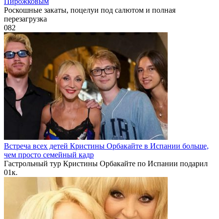
Пирожковым
Роскошные закаты, поцелуи под салютом и полная
перезагрузка
0
82
Встреча всех детей Кристины Орбакайте в Испании больше,
чем просто семейный кадр
Гастрольный тур Кристины Орбакайте по Испании подарил
0
1к.