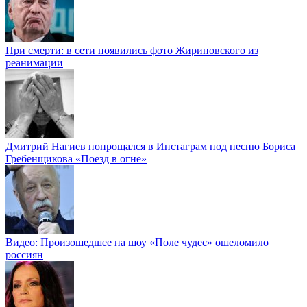
При смерти: в сети появились фото Жириновского из
реанимации
Дмитрий Нагиев попрощался в Инстаграм под песню Бориса
Гребенщикова «Поезд в огне»
Видео: Произошедшее на шоу «Поле чудес» ошеломило
россиян