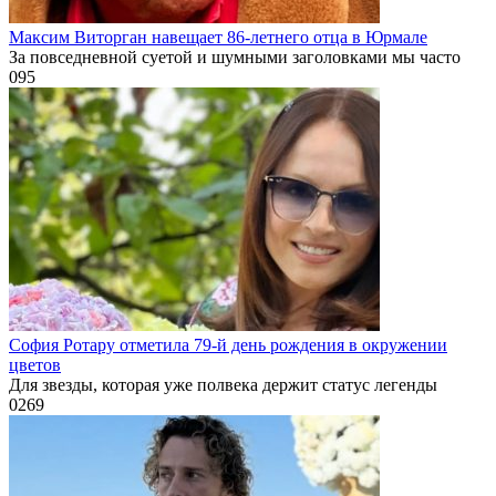
Максим Виторган навещает 86-летнего отца в Юрмале
За повседневной суетой и шумными заголовками мы часто
0
95
София Ротару отметила 79-й день рождения в окружении
цветов
Для звезды, которая уже полвека держит статус легенды
0
269