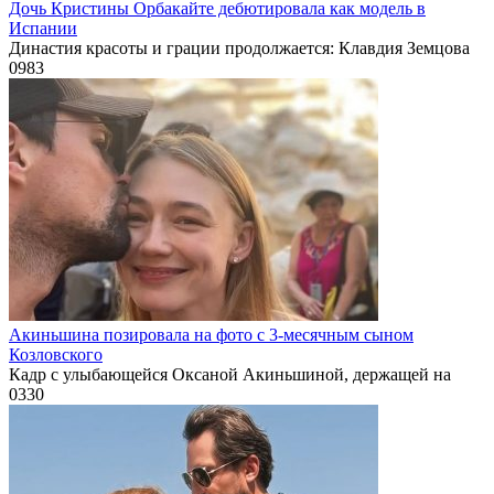
Дочь Кристины Орбакайте дебютировала как модель в
Испании
Династия красоты и грации продолжается: Клавдия Земцова
0
983
Акиньшина позировала на фото с 3-месячным сыном
Козловского
Кадр с улыбающейся Оксаной Акиньшиной, держащей на
0
330