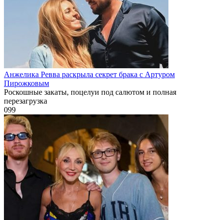
Анжелика Ревва раскрыла секрет брака с Артуром
Пирожковым
Роскошные закаты, поцелуи под салютом и полная
перезагрузка
0
99