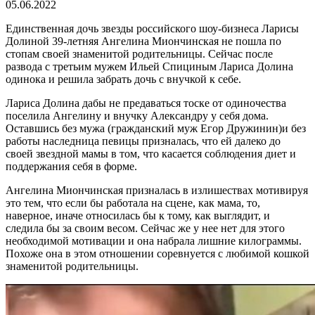
05.06.2022
Единственная дочь звезды российского шоу-бизнеса Ларисы
Долиной 39-летняя Ангелина Миончинская не пошла по
стопам своей знаменитой родительницы. Сейчас после
развода с третьим мужем Ильей Спициным Лариса Долина
одинока и решила забрать дочь с внучкой к себе.
Лариса Долина дабы не предаваться тоске от одиночества
поселила Ангелину и внучку Александру у себя дома.
Оставшись без мужа (гражданский муж Егор Дружинин)и без
работы наследница певицы призналась, что ей далеко до
своей звездной мамы в том, что касается соблюдения диет и
поддержания себя в форме.
Ангелина Миончинская призналась в излишествах мотивируя
это тем, что если бы работала на сцене, как мама, то,
наверное, иначе относилась бы к тому, как выглядит, и
следила бы за своим весом. Сейчас же у нее нет для этого
необходимой мотивации и она набрала лишние килограммы.
Похоже она в этом отношении соревнуется с любимой кошкой
знаменитой родительницы.