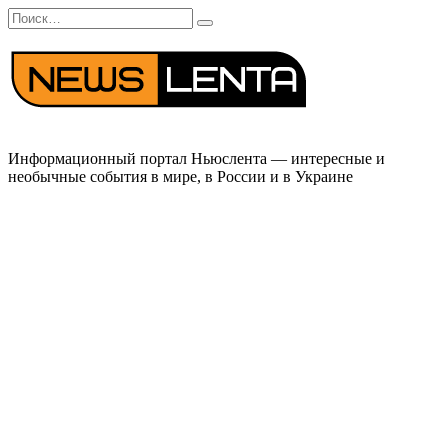
Перейти
Search
к
for:
содержанию
Информационный портал Ньюслента — интересные и
необычные события в мире, в России и в Украине