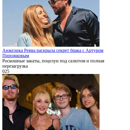
Анжелика Ревва раскрыла секрет брака с Артуром
Пирожковым
Роскошные закаты, поцелуи под салютом и полная
перезагрузка
0
25