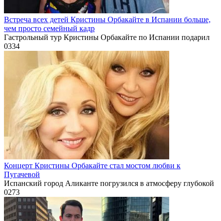
Встреча всех детей Кристины Орбакайте в Испании больше,
чем просто семейный кадр
Гастрольный тур Кристины Орбакайте по Испании подарил
0
334
Концерт Кристины Орбакайте стал мостом любви к
Пугачевой
Испанский город Аликанте погрузился в атмосферу глубокой
0
273