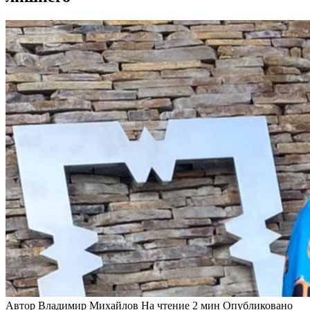
Автор
Владимир Михайлов
На чтение
2 мин
Опубликовано