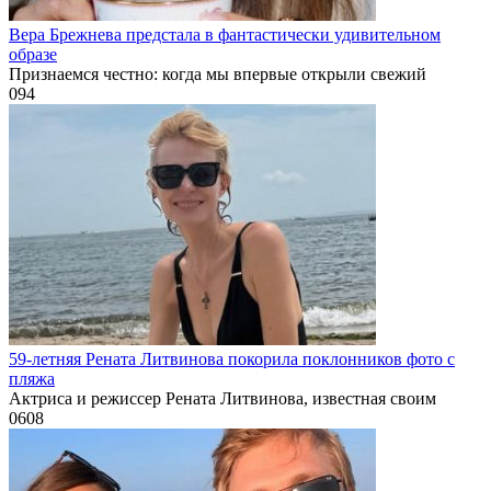
Вера Брежнева предстала в фантастически удивительном
образе
Признаемся честно: когда мы впервые открыли свежий
0
94
59-летняя Рената Литвинова покорила поклонников фото с
пляжа
Актриса и режиссер Рената Литвинова, известная своим
0
608