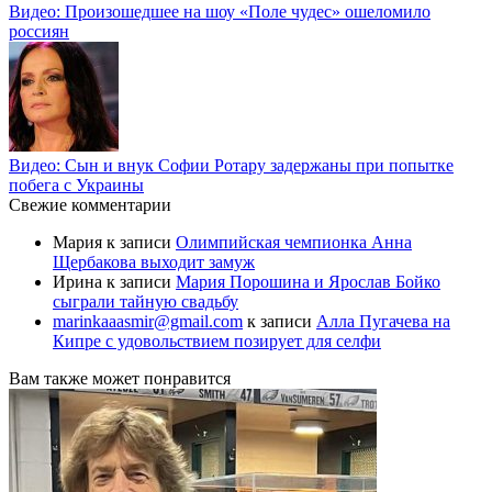
Видео: Произошедшее на шоу «Поле чудес» ошеломило
россиян
Видео: Сын и внук Софии Ротару задержаны при попытке
побега с Украины
Свежие комментарии
Мария
к записи
Олимпийская чемпионка Анна
Щербакова выходит замуж
Ирина
к записи
Мария Порошина и Ярослав Бойко
сыграли тайную свадьбу
marinkaaasmir@gmail.com
к записи
Алла Пугачева на
Кипре с удовольствием позирует для селфи
Вам также может понравится