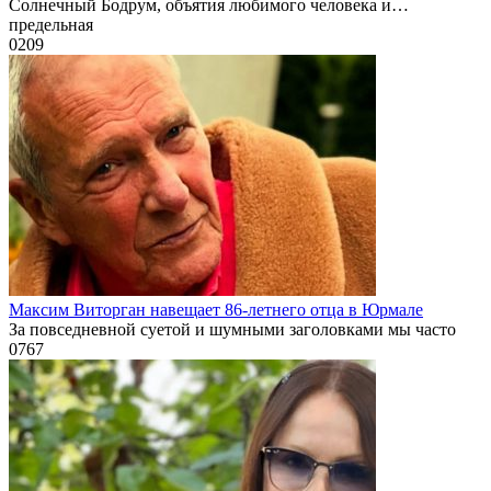
Солнечный Бодрум, объятия любимого человека и…
предельная
0
209
Максим Виторган навещает 86-летнего отца в Юрмале
За повседневной суетой и шумными заголовками мы часто
0
767