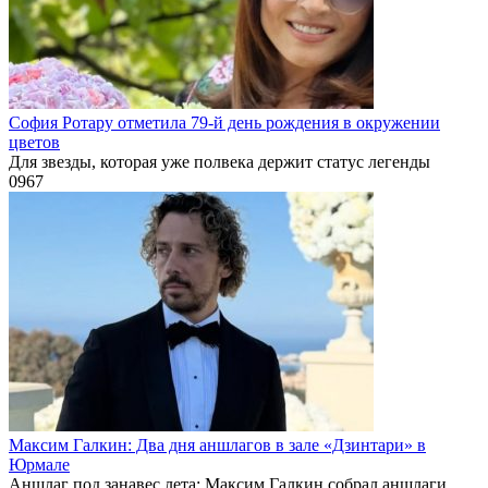
София Ротару отметила 79-й день рождения в окружении
цветов
Для звезды, которая уже полвека держит статус легенды
0
967
Максим Галкин: Два дня аншлагов в зале «Дзинтари» в
Юрмале
Аншлаг под занавес лета: Максим Галкин собрал аншлаги