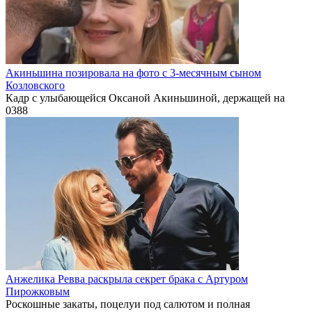
Акиньшина позировала на фото с 3-месячным сыном
Козловского
Кадр с улыбающейся Оксаной Акиньшиной, держащей на
0
388
Анжелика Ревва раскрыла секрет брака с Артуром
Пирожковым
Роскошные закаты, поцелуи под салютом и полная