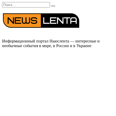
Перейти
Search
к
for:
содержанию
Информационный портал Ньюслента — интересные и
необычные события в мире, в России и в Украине