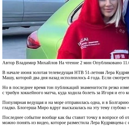
Автор
Владимир Михайлов
На чтение
2 мин
Опубликовано
11
В начале июня золотая телеведущая НТВ 51-летняя Лера Кудряв
Машу, которой два дня назад исполнилось 4 года. Если смотреть
Но в последнее время тон публикаций знаменитости резко измен
с трибун хоккейного матча, куда ходила болеть за Игоря и его к
Популярная ведущая и на море отправилась одна, и в Болгарию 
гладко. Блогерша Миро вдруг высказалась на эту тему глубоко
Последнее событие вообще как бы ставит точку в вопросе об о
можно понять из видео, которое разместила Лера Кудрявцева с