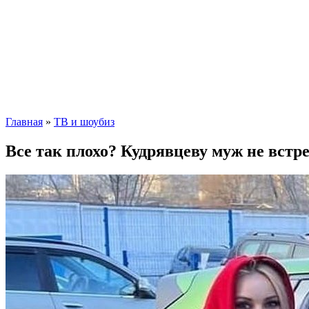
Главная
»
ТВ и шоубиз
Все так плохо? Кудрявцеву муж не встре