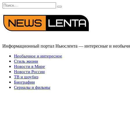
Перейти
Search
к
for:
содержанию
Информационный портал Ньюслента — интересные и необычные
Необычное и интересное
Стиль жизни
Новости в Мире
Новости России
ТВ и шоубиз
Биографии
Сериалы и фильмы