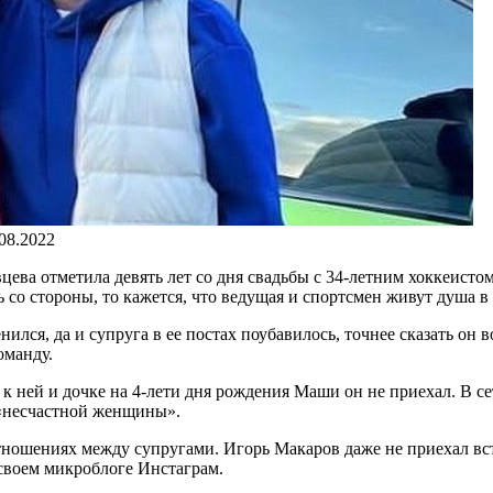
.08.2022
цева отметила девять лет со дня свадьбы с 34-летним хоккеист
 со стороны, то кажется, что ведущая и спортсмен живут душа в 
ился, да и супруга в ее постах поубавилось, точнее сказать он 
оманду.
к ней и дочке на 4-лети дня рождения Маши он не приехал. В се
 «несчастной женщины».
тношениях между супругами. Игорь Макаров даже не приехал вст
 своем микроблоге Инстаграм.