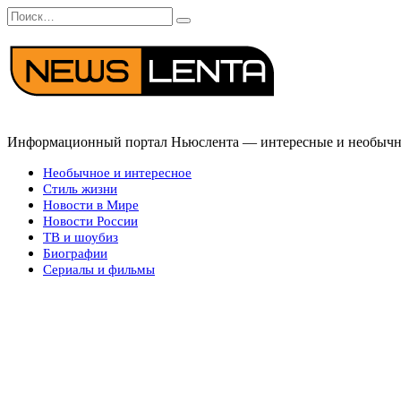
Перейти
Search
к
for:
содержанию
Информационный портал Ньюслента — интересные и необычные
Необычное и интересное
Стиль жизни
Новости в Мире
Новости России
ТВ и шоубиз
Биографии
Сериалы и фильмы