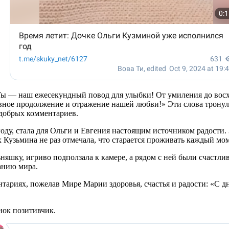
 «Ты — наш ежесекундный повод для улыбки! От умиления до во
вное продолжение и отражение нашей любви!» Эти слова тронул
добрых комментариев.
оду, стала для Ольги и Евгения настоящим источником радости. З
Кузьмина не раз отмечала, что старается проживать каждый мом
яшку, игриво подползала к камере, а рядом с ней были счастли
анию мира.
ариях, пожелав Мире Марии здоровья, счастья и радости: «С д
нок позитивчик.