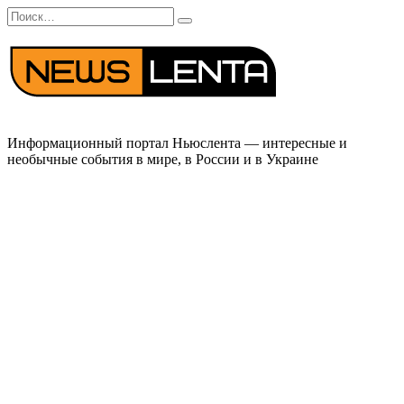
Перейти
Search
к
for:
содержанию
Информационный портал Ньюслента — интересные и
необычные события в мире, в России и в Украине