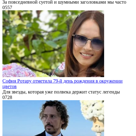
За повседневной суетой и шумными заголовками мы часто
0
557
София Ротару отметила 79-й день рождения в окружении
цветов
Для звезды, которая уже полвека держит статус легенды
0
728