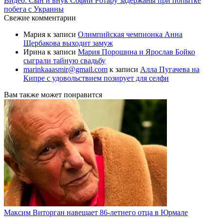
Видео: Сын и внук Софии Ротару задержаны при попытке
побега с Украины
Свежие комментарии
Мария
к записи
Олимпийская чемпионка Анна
Щербакова выходит замуж
Ирина
к записи
Мария Порошина и Ярослав Бойко
сыграли тайную свадьбу
marinkaaasmir@gmail.com
к записи
Алла Пугачева на
Кипре с удовольствием позирует для селфи
Вам также может понравится
Максим Виторган навещает 86-летнего отца в Юрмале