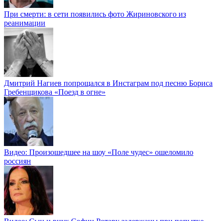
При смерти: в сети появились фото Жириновского из
реанимации
Дмитрий Нагиев попрощался в Инстаграм под песню Бориса
Гребенщикова «Поезд в огне»
Видео: Произошедшее на шоу «Поле чудес» ошеломило
россиян