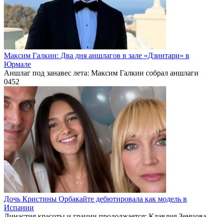
Максим Галкин: Два дня аншлагов в зале «Дзинтари» в
Юрмале
Аншлаг под занавес лета: Максим Галкин собрал аншлаги
0
452
Дочь Кристины Орбакайте дебютировала как модель в
Испании
Династия красоты и грации продолжается: Клавдия Земцова