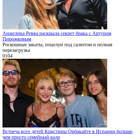
Анжелика Ревва раскрыла секрет брака с Артуром
Пирожковым
Роскошные закаты, поцелуи под салютом и полная
перезагрузка
0
104
Встреча всех детей Кристины Орбакайте в Испании больше,
чем просто семейный кадр