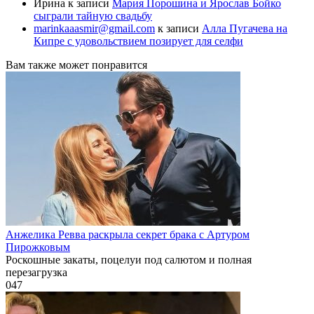
Ирина
к записи
Мария Порошина и Ярослав Бойко
сыграли тайную свадьбу
marinkaaasmir@gmail.com
к записи
Алла Пугачева на
Кипре с удовольствием позирует для селфи
Вам также может понравится
Анжелика Ревва раскрыла секрет брака с Артуром
Пирожковым
Роскошные закаты, поцелуи под салютом и полная
перезагрузка
0
47