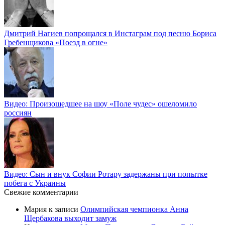
Дмитрий Нагиев попрощался в Инстаграм под песню Бориса
Гребенщикова «Поезд в огне»
Видео: Произошедшее на шоу «Поле чудес» ошеломило
россиян
Видео: Сын и внук Софии Ротару задержаны при попытке
побега с Украины
Свежие комментарии
Мария
к записи
Олимпийская чемпионка Анна
Щербакова выходит замуж