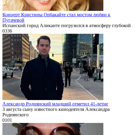
Концерт Кристины Орбакайте стал мостом любви к
Пугачевой
Испанский город Аликанте погрузился в атмосферу глубокой
0
336
Александр Роднянский младший отметил 41-летие
3 августа сыну известного кинодеятеля Александра
Роднянского
0
101