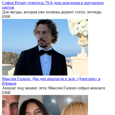
София Ротару отметила 79-й день рождения в окружении
цветов
Для звезды, которая уже полвека держит статус легенды
0
500
Максим Галкин: Два дня аншлагов в зале «Дзинтари» в
Юрмале
Аншлаг под занавес лета: Максим Галкин собрал аншлаги
0
368