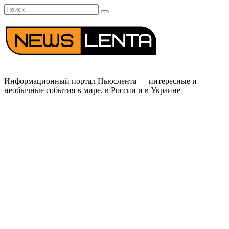
Перейти
Search
к
for:
содержанию
Информационный портал Ньюслента — интересные и
необычные события в мире, в России и в Украине