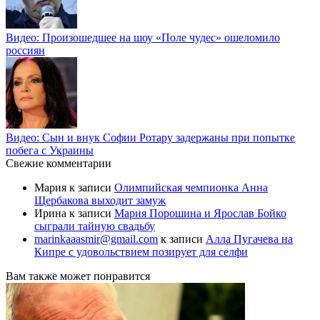
Видео: Произошедшее на шоу «Поле чудес» ошеломило
россиян
Видео: Сын и внук Софии Ротару задержаны при попытке
побега с Украины
Свежие комментарии
Мария
к записи
Олимпийская чемпионка Анна
Щербакова выходит замуж
Ирина
к записи
Мария Порошина и Ярослав Бойко
сыграли тайную свадьбу
marinkaaasmir@gmail.com
к записи
Алла Пугачева на
Кипре с удовольствием позирует для селфи
Вам также может понравится