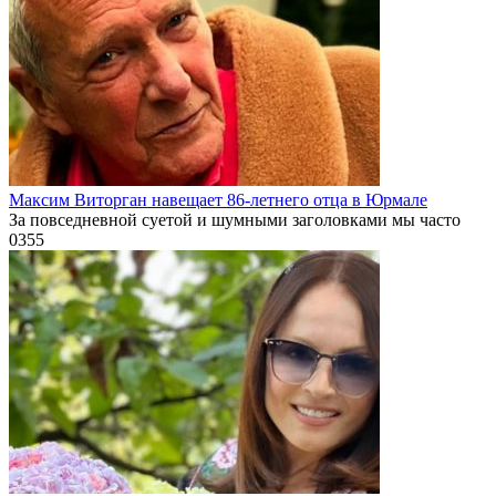
Максим Виторган навещает 86-летнего отца в Юрмале
За повседневной суетой и шумными заголовками мы часто
0
355