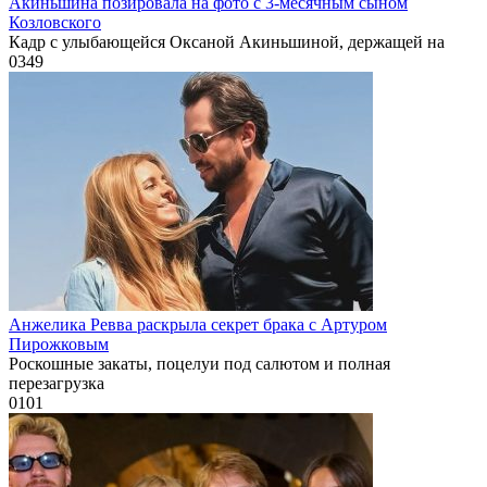
Акиньшина позировала на фото с 3-месячным сыном
Козловского
Кадр с улыбающейся Оксаной Акиньшиной, держащей на
0
349
Анжелика Ревва раскрыла секрет брака с Артуром
Пирожковым
Роскошные закаты, поцелуи под салютом и полная
перезагрузка
0
101