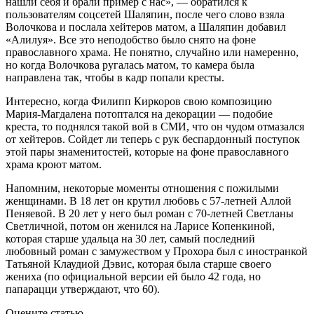
нашли себя и брали пример с нас», — обратился к
пользователям соцсетей Шаляпин, после чего слово взяла
Волочкова и послала хейтеров матом, а Шаляпин добавил
«Алилуя». Все это неподобство было снято на фоне
православного храма. Не понятно, случайно или намеренно,
но когда Волочкова ругалась матом, то камера была
направлена так, чтобы в кадр попали кресты.
Интересно, когда Филипп Киркоров свою композицию
Мария-Магдалена потоптался на декорации — подобие
креста, то поднялся такой вой в СМИ, что он чудом отмазался
от хейтеров. Сойдет ли теперь с рук беспардонный поступок
этой пары знаменитостей, которые на фоне православного
храма кроют матом.
Напомним, некоторые моменты отношения с пожилыми
женщинами. В 18 лет он крутил любовь с 57-летней Аллой
Пеняевой. В 20 лет у него был роман с 70-летней Светланы
Светличной, потом он женился на Ларисе Копенкиной,
которая старше удальца на 30 лет, самый последний
любовный роман с замужеством у Прохора был с иностранкой
Татьяной Клаудиой Дэвис, которая была старше своего
жениха (по официальной версии ей было 42 года, но
папарацци утверждают, что 60).
Оцените статью