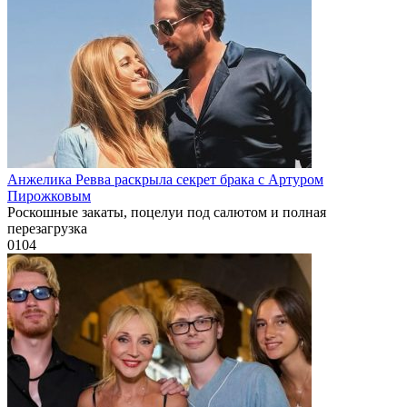
Анжелика Ревва раскрыла секрет брака с Артуром
Пирожковым
Роскошные закаты, поцелуи под салютом и полная
перезагрузка
0
104