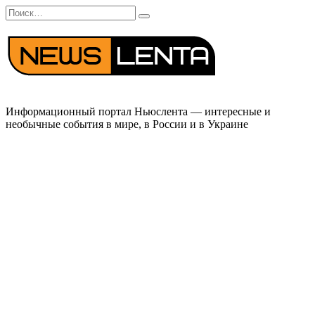
Перейти
Search
к
for:
содержанию
Информационный портал Ньюслента — интересные и
необычные события в мире, в России и в Украине