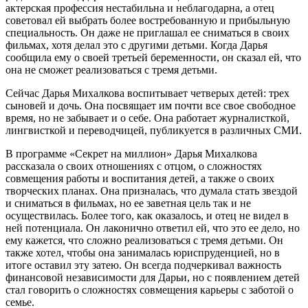
актерская профессия нестабильна и неблагодарна, а отец
советовал ей выбрать более востребованную и прибыльную
специальность. Он даже не приглашал ее сниматься в своих
фильмах, хотя делал это с другими детьми. Когда Дарья
сообщила ему о своей третьей беременности, он сказал ей, что
она не сможет реализоваться с тремя детьми.
Сейчас Дарья Михалкова воспитывает четверых детей: трех
сыновей и дочь. Она посвящает им почти все свое свободное
время, но не забывает и о себе. Она работает журналисткой,
лингвисткой и переводчицей, публикуется в различных СМИ.
В программе «Секрет на миллион» Дарья Михалкова
рассказала о своих отношениях с отцом, о сложностях
совмещения работы и воспитания детей, а также о своих
творческих планах. Она призналась, что думала стать звездой
и сниматься в фильмах, но ее заветная цель так и не
осуществилась. Более того, как оказалось, и отец не видел в
ней потенциала. Он лаконично ответил ей, что это ее дело, но
ему кажется, что сложно реализоваться с тремя детьми. Он
также хотел, чтобы она занималась юриспруденцией, но в
итоге оставил эту затею. Он всегда подчеркивал важность
финансовой независимости для Дарьи, но с появлением детей
стал говорить о сложностях совмещения карьеры с заботой о
семье.