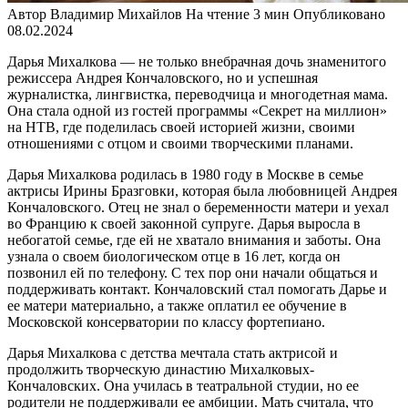
Автор
Владимир Михайлов
На чтение
3 мин
Опубликовано
08.02.2024
Дарья Михалкова — не только внебрачная дочь знаменитого
режиссера Андрея Кончаловского, но и успешная
журналистка, лингвистка, переводчица и многодетная мама.
Она стала одной из гостей программы «Секрет на миллион»
на НТВ, где поделилась своей историей жизни, своими
отношениями с отцом и своими творческими планами.
Дарья Михалкова родилась в 1980 году в Москве в семье
актрисы Ирины Бразговки, которая была любовницей Андрея
Кончаловского. Отец не знал о беременности матери и уехал
во Францию к своей законной супруге. Дарья выросла в
небогатой семье, где ей не хватало внимания и заботы. Она
узнала о своем биологическом отце в 16 лет, когда он
позвонил ей по телефону. С тех пор они начали общаться и
поддерживать контакт. Кончаловский стал помогать Дарье и
ее матери материально, а также оплатил ее обучение в
Московской консерватории по классу фортепиано.
Дарья Михалкова с детства мечтала стать актрисой и
продолжить творческую династию Михалковых-
Кончаловских. Она училась в театральной студии, но ее
родители не поддерживали ее амбиции. Мать считала, что