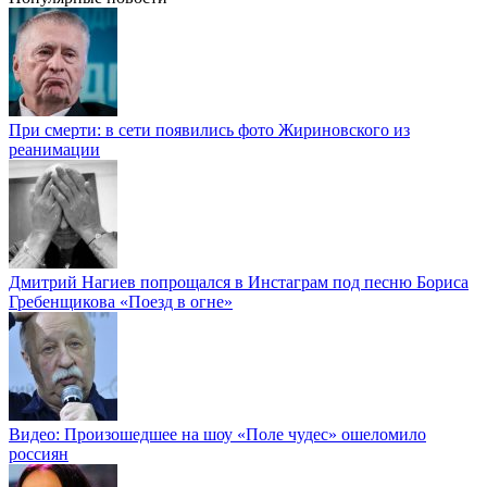
При смерти: в сети появились фото Жириновского из
реанимации
Дмитрий Нагиев попрощался в Инстаграм под песню Бориса
Гребенщикова «Поезд в огне»
Видео: Произошедшее на шоу «Поле чудес» ошеломило
россиян