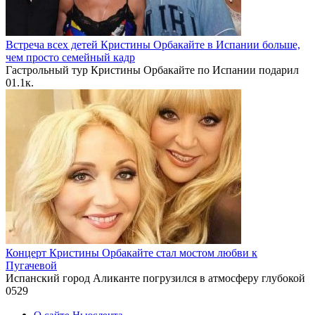
Встреча всех детей Кристины Орбакайте в Испании больше,
чем просто семейный кадр
Гастрольный тур Кристины Орбакайте по Испании подарил
0
1.1к.
Концерт Кристины Орбакайте стал мостом любви к
Пугачевой
Испанский город Аликанте погрузился в атмосферу глубокой
0
529
О сайте Ньюслента