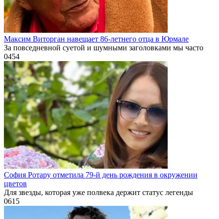
Максим Виторган навещает 86-летнего отца в Юрмале
За повседневной суетой и шумными заголовками мы часто
0
454
София Ротару отметила 79-й день рождения в окружении
цветов
Для звезды, которая уже полвека держит статус легенды
0
615