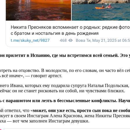
н прилетит в Испанию, где мы встретимся всей семьей. Это
отреть на отцовство. В молодости, по его словам, он часто вёл
 всё иначе», — говорит артист.
его Ивана, которых ему подарила супруга Наталья Подольская, 
ейчас он не станет рисковать ни собой, ни чувствами близких.
ать с парашютом или лезть в бессмысленные конфликты. Научи
й ответил, что «
может, они уже есть, просто сын пока не соо
ликует в своем Инстаграм Алена Краснова, жена Никиты Пресняко
ыха — вот чем заполнен Инстаграм девушки.