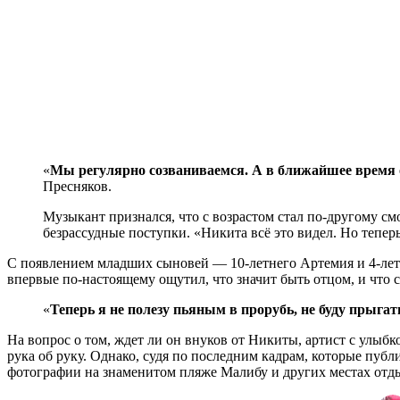
«
Мы регулярно созваниваемся. А в ближайшее время о
Пресняков.
Музыкант признался, что с возрастом стал по-другому см
безрассудные поступки. «Никита всё это видел. Но теперь
С появлением младших сыновей — 10-летнего Артемия и 4-летн
впервые по-настоящему ощутил, что значит быть отцом, и что с
«
Теперь я не полезу пьяным в прорубь, не буду прыг
На вопрос о том, ждет ли он внуков от Никиты, артист с улыбко
рука об руку. Однако, судя по последним кадрам, которые пуб
фотографии на знаменитом пляже Малибу и других местах отд