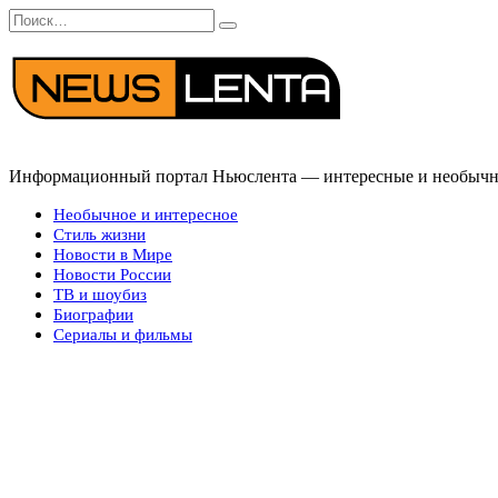
Перейти
Search
к
for:
содержанию
Информационный портал Ньюслента — интересные и необычные
Необычное и интересное
Стиль жизни
Новости в Мире
Новости России
ТВ и шоубиз
Биографии
Сериалы и фильмы