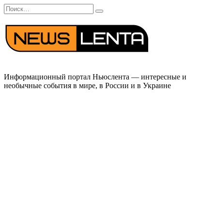
Перейти
Search
к
for:
содержанию
Информационный портал Ньюслента — интересные и
необычные события в мире, в России и в Украине