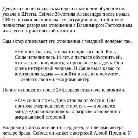
Девушка воспитывалась матерью и закончив обучение она
уехала в Штаты. Сейчас 38-летняя Александра после начала
СВО в штыки восприняла эту ситуацию и на этой почве
полностью разорвала отношения с Владимиром Гостюхиным
из-за его патриотической позиции.
Сам актер описывает его отношения с младшей дочерью так.
«Не могу сказать, что часто виделся с ней. Когда
Саше исполнилось 14 лет, я пытался объяснить ей,
что так вот получилось, я признал ее как дочь. Она
очень интересный человек. В Саше была какая-то
внутренняя задача — прийти в жизни к чему-то»,
— делится своими эмоциями актер.
Но вот отношения после 24 февраля стали очень резкими.
«Там сошли с ума. Дочь отошла от России. Она
приняла американскую сторону», — признался
звезда «Дальнобойщиков» о разрыве отношений с
американской стороной.
Владимир Гостюхин еще тот сердцеед, за плечами актера
четыре брака. Сейчас он живет с актрисой Аллой Пролич. У