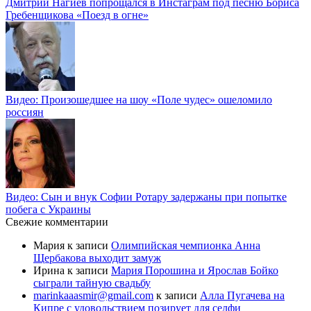
Дмитрий Нагиев попрощался в Инстаграм под песню Бориса
Гребенщикова «Поезд в огне»
Видео: Произошедшее на шоу «Поле чудес» ошеломило
россиян
Видео: Сын и внук Софии Ротару задержаны при попытке
побега с Украины
Свежие комментарии
Мария
к записи
Олимпийская чемпионка Анна
Щербакова выходит замуж
Ирина
к записи
Мария Порошина и Ярослав Бойко
сыграли тайную свадьбу
marinkaaasmir@gmail.com
к записи
Алла Пугачева на
Кипре с удовольствием позирует для селфи