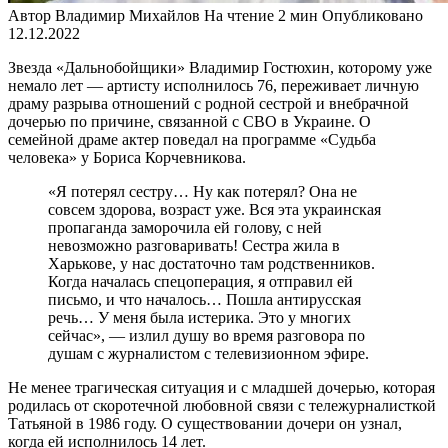
Автор
Владимир Михайлов
На чтение
2 мин
Опубликовано
12.12.2022
Звезда «Дальнобойщики» Владимир Гостюхин, которому уже
немало лет — артисту исполнилось 76, переживает личную
драму разрыва отношений с родной сестрой и внебрачной
дочерью по причине, связанной с СВО в Украине. О
семейной драме актер поведал на программе «Судьба
человека» у Бориса Корчевникова.
«Я потерял сестру… Ну как потерял? Она не
совсем здорова, возраст уже. Вся эта украинская
пропаганда заморочила ей голову, с ней
невозможно разговаривать! Сестра жила в
Харькове, у нас достаточно там родственников.
Когда началась спецоперация, я отправил ей
письмо, и что началось… Пошла антирусская
речь… У меня была истерика. Это у многих
сейчас», — излил душу во время разговора по
душам с журналистом с телевизионном эфире.
Не менее трагическая ситуация и с младшей дочерью, которая
родилась от скоротечной любовной связи с тележурналисткой
Татьяной в 1986 году. О существовании дочери он узнал,
когда ей исполнилось 14 лет.