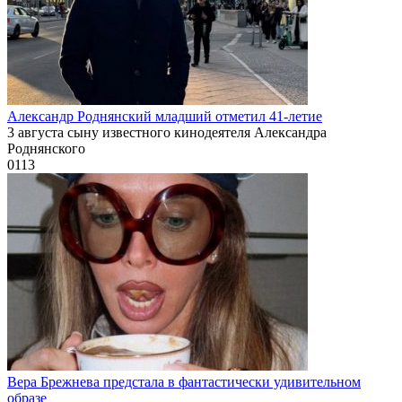
Александр Роднянский младший отметил 41-летие
3 августа сыну известного кинодеятеля Александра
Роднянского
0
113
Вера Брежнева предстала в фантастически удивительном
образе