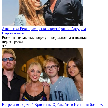
Анжелика Ревва раскрыла секрет брака с Артуром
Пирожковым
Роскошные закаты, поцелуи под салютом и полная
перезагрузка
0
71
Встреча всех детей Кристины Орбакайте в Испании больше,