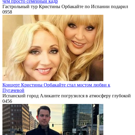
чем просто семейный кадр
Гастрольный тур Кристины Орбакайте по Испании подарил
0
958
Концерт Кристины Орбакайте стал мостом любви к
Пугачевой
Испанский город Аликанте погрузился в атмосферу глубокой
0
456