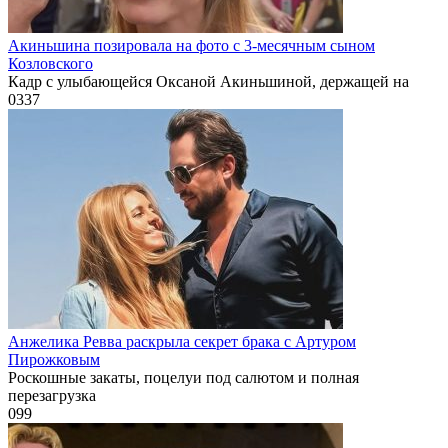
Акиньшина позировала на фото с 3-месячным сыном
Козловского
Кадр с улыбающейся Оксаной Акиньшиной, держащей на
0
337
Анжелика Ревва раскрыла секрет брака с Артуром
Пирожковым
Роскошные закаты, поцелуи под салютом и полная
перезагрузка
0
99