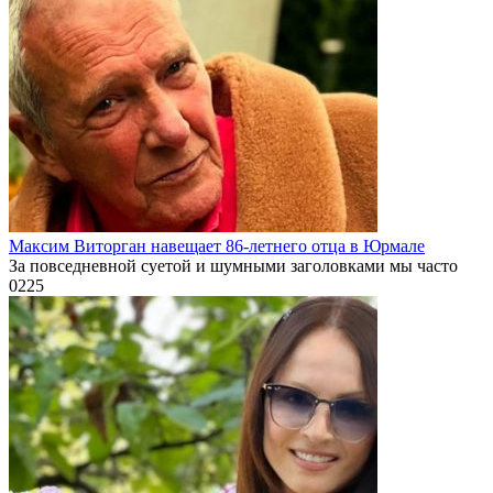
Максим Виторган навещает 86-летнего отца в Юрмале
За повседневной суетой и шумными заголовками мы часто
0
225