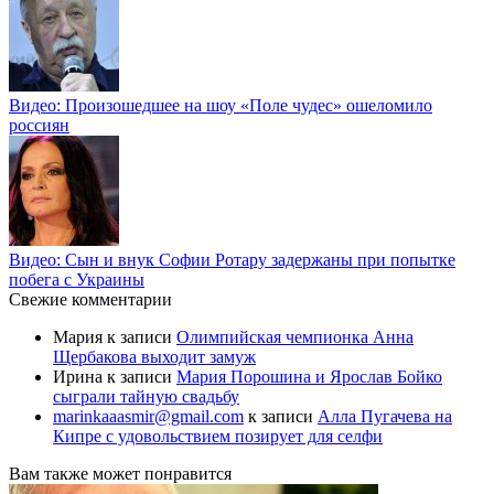
Видео: Произошедшее на шоу «Поле чудес» ошеломило
россиян
Видео: Сын и внук Софии Ротару задержаны при попытке
побега с Украины
Свежие комментарии
Мария
к записи
Олимпийская чемпионка Анна
Щербакова выходит замуж
Ирина
к записи
Мария Порошина и Ярослав Бойко
сыграли тайную свадьбу
marinkaaasmir@gmail.com
к записи
Алла Пугачева на
Кипре с удовольствием позирует для селфи
Вам также может понравится