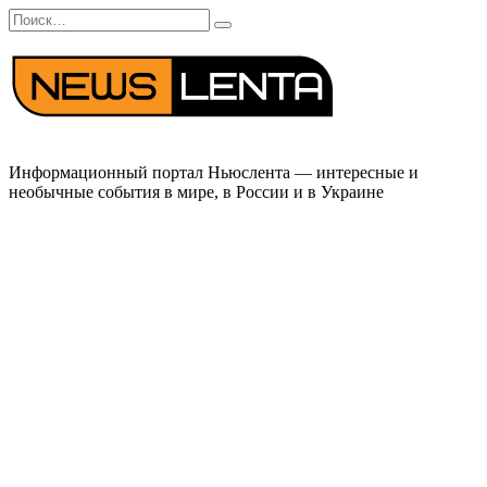
Перейти
Search
к
for:
содержанию
Информационный портал Ньюслента — интересные и
необычные события в мире, в России и в Украине