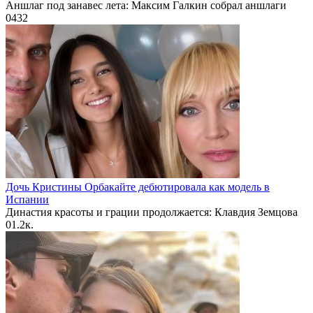
Аншлаг под занавес лета: Максим Галкин собрал аншлаги
0
432
Дочь Кристины Орбакайте дебютировала как модель в
Испании
Династия красоты и грации продолжается: Клавдия Земцова
0
1.2к.