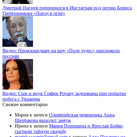
Дмитрий Нагиев попрощался в Инстаграм под песню Бориса
Гребенщикова «Поезд в огне»
Видео: Произошедшее на шоу «Поле чудес» ошеломило
россиян
Видео: Сын и внук Софии Ротару задержаны при попытке
побега с Украины
Свежие комментарии
Мария
к записи
Олимпийская чемпионка Анна
Щербакова выходит замуж
Ирина
к записи
Мария Порошина и Ярослав Бойко
сыграли тайную свадьбу
marinkaaasmir@gmail.com
к записи
Алла Пугачева на