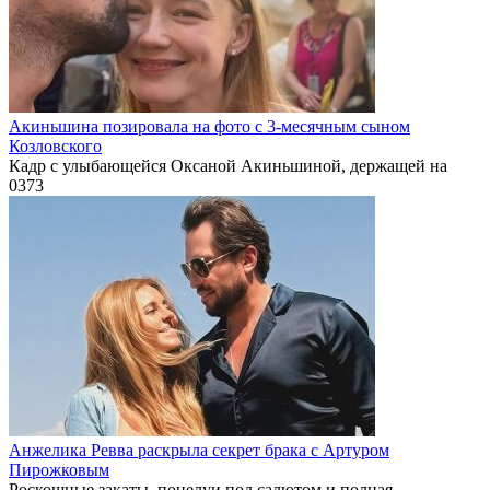
Акиньшина позировала на фото с 3-месячным сыном
Козловского
Кадр с улыбающейся Оксаной Акиньшиной, держащей на
0
373
Анжелика Ревва раскрыла секрет брака с Артуром
Пирожковым
Роскошные закаты, поцелуи под салютом и полная