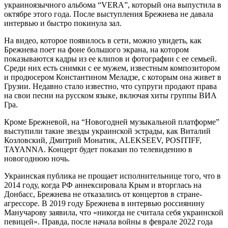
украиноязычного альбома “VERA”, который она выпустила в
октябре этого года. После выступления Брежнева не давала
интервью и быстро покинула зал.
На видео, которое появилось в сети, можно увидеть, как
Брежнева поет на фоне большого экрана, на котором
показываются кадры из ее клипов и фотографии с ее семьей.
Среди них есть снимки с ее мужем, известным композитором
и продюсером Константином Меладзе, с которым она живет в
Грузии. Недавно стало известно, что супруги продают права
на свои песни на русском языке, включая хиты группы ВИА
Гра.
Кроме Брежневой, на “Новогодней музыкальной платформе”
выступили такие звезды украинской эстрады, как Виталий
Козловский, Дмитрий Монатик, ALEKSEEV, POSITIFF,
TAYANNA. Концерт будет показан по телевидению в
новогоднюю ночь.
Украинская публика не прощает исполнительнице того, что в
2014 году, когда РФ аннексировала Крым и вторглась на
Донбасс, Брежнева не отказались от концертов в стране-
агрессоре. В 2019 году Брежнева в интервью россиянину
Манучарову заявила, что «никогда не считала себя украинской
певицей». Правда, после начала войны в феврале 2022 года