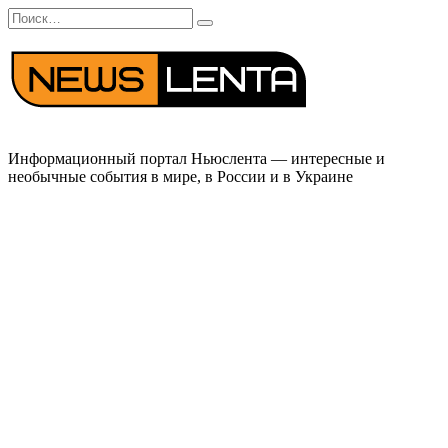
Перейти
Search
к
for:
содержанию
Информационный портал Ньюслента — интересные и
необычные события в мире, в России и в Украине