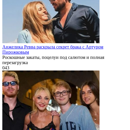
Анжелика Ревва раскрыла секрет брака с Артуром
Пирожковым
Роскошные закаты, поцелуи под салютом и полная
перезагрузка
0
43