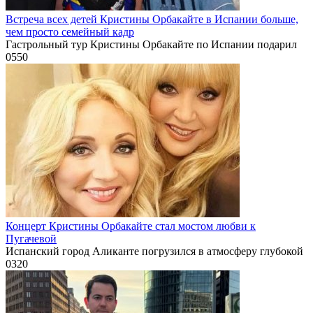
Встреча всех детей Кристины Орбакайте в Испании больше,
чем просто семейный кадр
Гастрольный тур Кристины Орбакайте по Испании подарил
0
550
Концерт Кристины Орбакайте стал мостом любви к
Пугачевой
Испанский город Аликанте погрузился в атмосферу глубокой
0
320