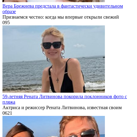
Вера Брежнева предстала в фантастически удивительном
образе
Признаемся честно: когда мы впервые открыли свежий
0
95
59-летняя Рената Литвинова покорила поклонников фото с
пляжа
Актриса и режиссер Рената Литвинова, известная своим
0
621