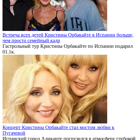
Встреча всех детей Кристины Орбакайте в Испании больше,
чем просто семейный кадр
Гастрольный тур Кристины Орбакайте по Испании подарил
0
1.1к.
Концерт Кристины Орбакайте стал мостом любви к
Пугачевой
Испанский город Аликанте погрузился в атмосферу глубокой