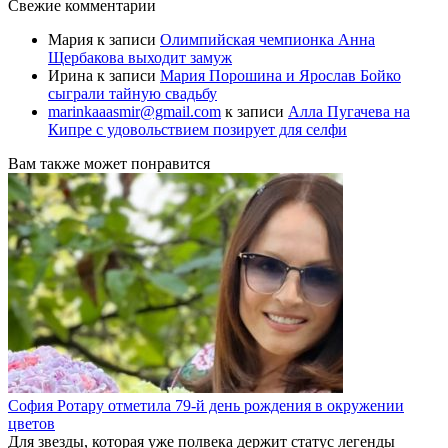
Свежие комментарии
Мария
к записи
Олимпийская чемпионка Анна
Щербакова выходит замуж
Ирина
к записи
Мария Порошина и Ярослав Бойко
сыграли тайную свадьбу
marinkaaasmir@gmail.com
к записи
Алла Пугачева на
Кипре с удовольствием позирует для селфи
Вам также может понравится
София Ротару отметила 79-й день рождения в окружении
цветов
Для звезды, которая уже полвека держит статус легенды