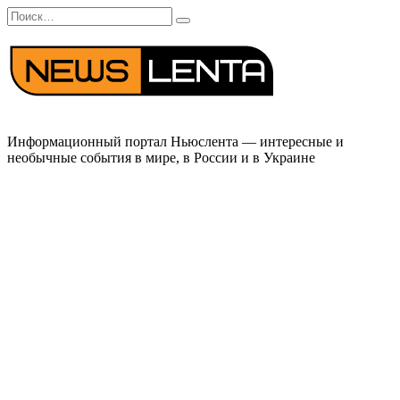
Перейти
Search
к
for:
содержанию
Информационный портал Ньюслента — интересные и
необычные события в мире, в России и в Украине