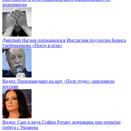
реанимации
Дмитрий Нагиев попрощался в Инстаграм под песню Бориса
Гребенщикова «Поезд в огне»
Видео: Произошедшее на шоу «Поле чудес» ошеломило
россиян
Видео: Сын и внук Софии Ротару задержаны при попытке
побега с Украины