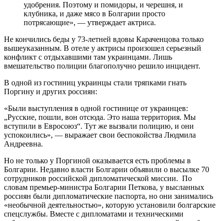
удобрения. Поэтому и помидоры, и черешня, и
клубника, и даже мясо в Болгарии просто
потрясающие», — утверждает актриса.
Не кончились беды у 73-летней вдовы Караченцова только
вышеуказанным. В отеле у актрисы произошел серьезный
конфликт с отдыхавшими там украинцами. Лишь
вмешательство полиции благополучно решило инцидент.
В одной из гостиниц украинцы стали тряпками гнать
Поргину и других россиян:
«Были выступления в одной гостинице от украинцев:
„Русские, пошли, вон отсюда. Это наша территория. Мы
вступили в Евросоюз“. Тут же вызвали полицию, и они
успокоились», — выражает свои беспокойства Людмила
Андреевна.
Но не только у Поргиной оказывается есть проблемы в
Болгарии. Недавно власти Болгарии объявили о высылке 70
сотрудников российской дипломатической миссии. По
словам премьер-министра Болгарии Петкова, у высланных
россиян были дипломатические паспорта, но они занимались
«необычной деятельностью», которую установили болгарские
спецслужбы. Вместе с дипломатами и техническими