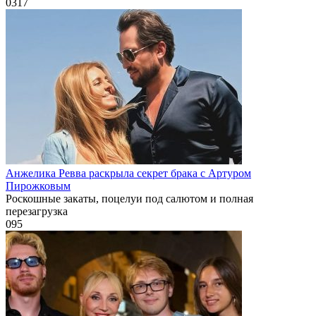
0
317
Анжелика Ревва раскрыла секрет брака с Артуром
Пирожковым
Роскошные закаты, поцелуи под салютом и полная
перезагрузка
0
95