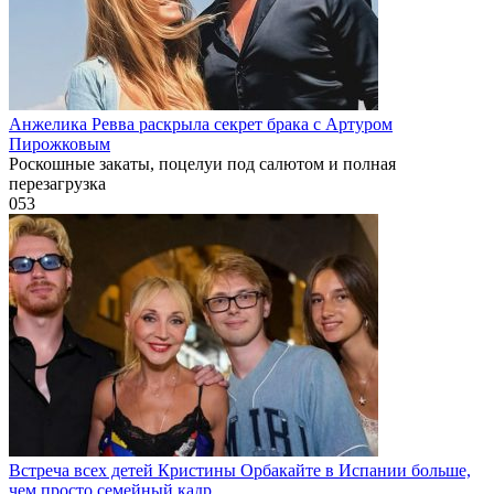
Анжелика Ревва раскрыла секрет брака с Артуром
Пирожковым
Роскошные закаты, поцелуи под салютом и полная
перезагрузка
0
53
Встреча всех детей Кристины Орбакайте в Испании больше,
чем просто семейный кадр