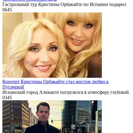
Гастрольный тур Кристины Орбакайте по Испании подарил
0
645
Концерт Кристины Орбакайте стал мостом любви к
Пугачевой
Испанский город Аликанте погрузился в атмосферу глубокой
0
345