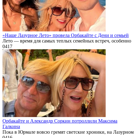
«Наше Лазурное Лето» провела Орбакайте с Дени и семьей
Лето — время для самых теплых семейных встреч, особенно
0
417
Орбакайте и Александр Соркин потроллили Максима
Галкина
Пока в Юрмале вовсю гремят светские хроники, на Лазурном
0
416