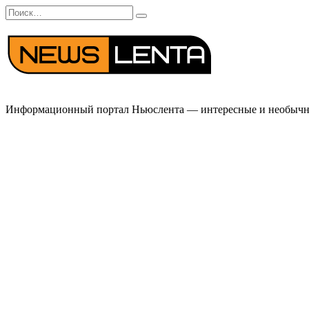
Перейти
Search
к
for:
содержанию
Информационный портал Ньюслента — интересные и необычные