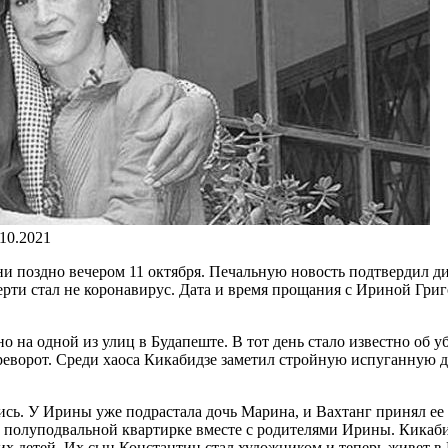
.10.2021
ни поздно вечером 11 октября. Печальную новость подтвердил д
ерти стал не коронавирус. Дата и время прощания с Ириной Григ
на одной из улиц в Будапеште. В тот день стало известно об уб
еворот. Среди хаоса Кикабидзе заметил стройную испуганную де
сь. У Ирины уже подрастала дочь Марина, и Вахтанг принял ее 
 полуподвальной квартирке вместе с родителями Ирины. Кикабид
их детей. Их сын Константин стал художником и теперь живет в 