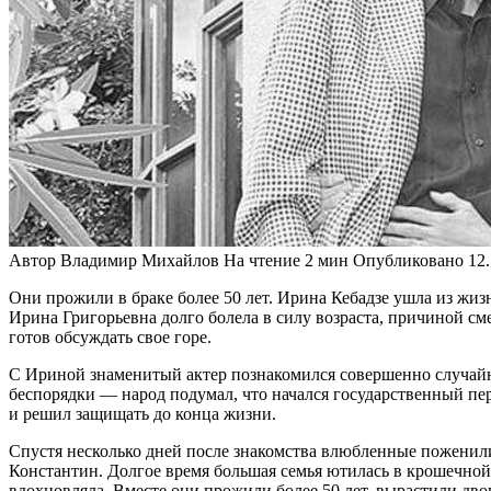
Автор
Владимир Михайлов
На чтение
2 мин
Опубликовано
12
Они прожили в браке более 50 лет. Ирина Кебадзе ушла из жиз
Ирина Григорьевна долго болела в силу возраста, причиной см
готов обсуждать свое горе.
С Ириной знаменитый актер познакомился совершенно случайно 
беспорядки — народ подумал, что начался государственный пер
и решил защищать до конца жизни.
Спустя несколько дней после знакомства влюбленные поженили
Константин. Долгое время большая семья ютилась в крошечной
вдохновляла. Вместе они прожили более 50 лет, вырастили дво