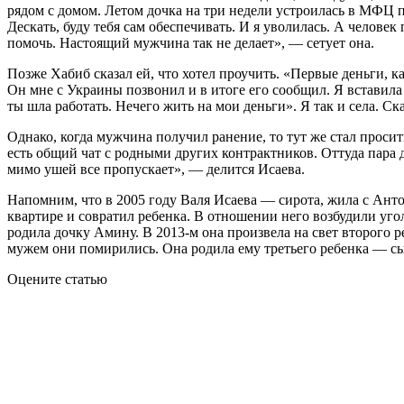
рядом с домом. Летом дочка на три недели устроилась в МФЦ по
Дескать, буду тебя сам обеспечивать. И я уволилась. А человек
помочь. Настоящий мужчина так не делает», — сетует она.
Позже Хабиб сказал ей, что хотел проучить. «Первые деньги, ка
Он мне с Украины позвонил и в итоге его сообщил. Я вставила 
ты шла работать. Нечего жить на мои деньги». Я так и села. Ска
Однако, когда мужчина получил ранение, то тут же стал просить
есть общий чат с родными других контрактников. Оттуда пара д
мимо ушей все пропускает», — делится Исаева.
Напомним, что в 2005 году Валя Исаева — сирота, жила с Анто
квартире и совратил ребенка. В отношении него возбудили уго
родила дочку Амину. В 2013-м она произвела на свет второго 
мужем они помирились. Она родила ему третьего ребенка — с
Оцените статью