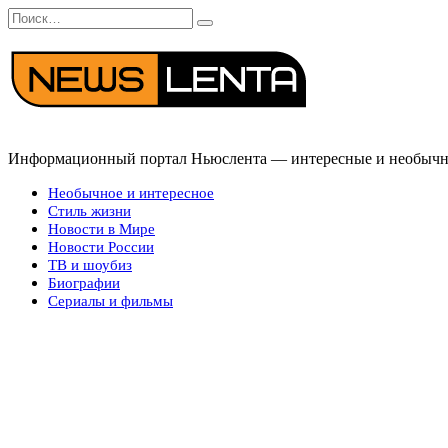
Перейти
Search
к
for:
содержанию
Информационный портал Ньюслента — интересные и необычные
Необычное и интересное
Стиль жизни
Новости в Мире
Новости России
ТВ и шоубиз
Биографии
Сериалы и фильмы