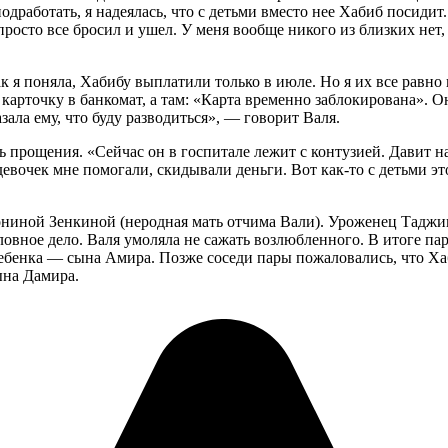
дработать, я надеялась, что с детьми вместо нее Хабиб посидит.
 просто все бросил и ушел. У меня вообще никого из близких нет,
к я поняла, Хабибу выплатили только в июле. Но я их все равно 
карточку в банкомат, а там: «Карта временно заблокирована». Он
зала ему, что буду разводиться», — говорит Валя.
 прощения. «Сейчас он в госпитале лежит с контузией. Давит на 
евочек мне помогали, скидывали деньги. Вот как-то с детьми эт
ниной Зенкиной (неродная мать отчима Вали). Уроженец Таджики
ловное дело. Валя умоляла не сажать возлюбленного. В итоге п
ребенка — сына Амира. Позже соседи пары пожаловались, что Хаб
ына Дамира.