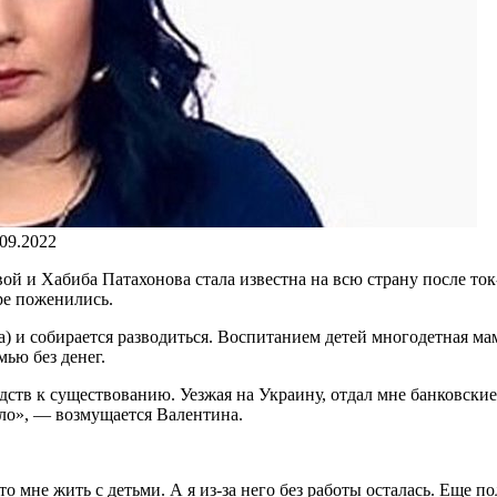
.09.2022
ой и Хабиба Патахонова стала известна на всю страну после ток
ре поженились.
а) и собирается разводиться. Воспитанием детей многодетная мам
мью без денег.
едств к существованию. Уезжая на Украину, отдал мне банковские
ело», — возмущается Валентина.
то мне жить с детьми. А я из-за него без работы осталась. Еще п