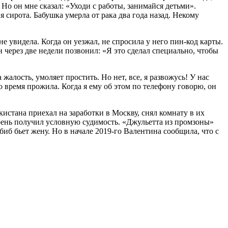
 Но он мне сказал: «Уходи с работы, занимайся детьми».
 я сирота. Бабушка умерла от рака два года назад. Некому
не увидела. Когда он уезжал, не спросила у него пин-код карты.
 через две недели позвонил: «Я это сделал специально, чтобы
жалость, умоляет простить. Но нет, все, я развожусь! У нас
о время прожила. Когда я ему об этом по телефону говорю, он
стана приехал на заработки в Москву, снял комнату в их
арень получил условную судимость. «Джульетта из промзоны»
иб бьет жену. Но в начале 2019-го Валентина сообщила, что с