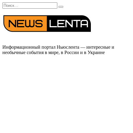
Перейти
Search
к
for:
содержанию
Информационный портал Ньюслента — интересные и
необычные события в мире, в России и в Украине