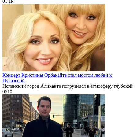
0
1.1к.
Концерт Кристины Орбакайте стал мостом любви к
Пугачевой
Испанский город Аликанте погрузился в атмосферу глубокой
0
510