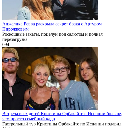
Анжелика Ревва раскрыла секрет брака с Артуром
Пирожковым
Роскошные закаты, поцелуи под салютом и полная
перезагрузка
0
94
Встреча всех детей Кристины Орбакайте в Испании больше,
чем просто семейный кадр
Гастрольный тур Кристины Орбакайте по Испании подарил