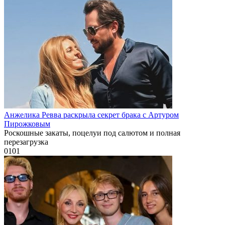
Анжелика Ревва раскрыла секрет брака с Артуром
Пирожковым
Роскошные закаты, поцелуи под салютом и полная
перезагрузка
0
101