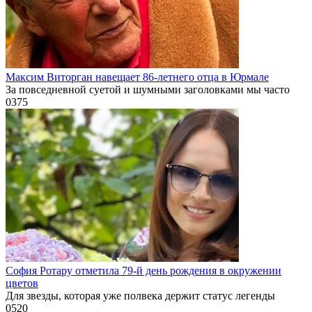
Максим Виторган навещает 86-летнего отца в Юрмале
За повседневной суетой и шумными заголовками мы часто
0
375
София Ротару отметила 79-й день рождения в окружении
цветов
Для звезды, которая уже полвека держит статус легенды
0
520