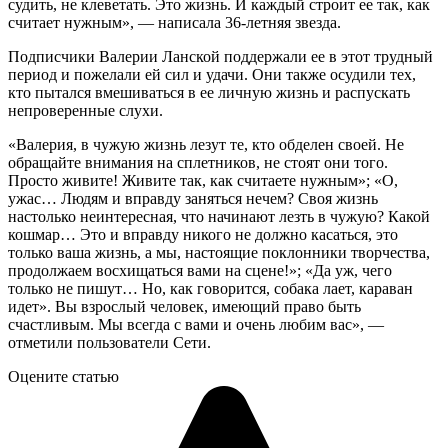
судить, не клеветать. Это жизнь. И каждый строит ее так, как
считает нужным», — написала 36-летняя звезда.
Подписчики Валерии Ланской поддержали ее в этот трудный
период и пожелали ей сил и удачи. Они также осудили тех,
кто пытался вмешиваться в ее личную жизнь и распускать
непроверенные слухи.
«Валерия, в чужую жизнь лезут те, кто обделен своей. Не
обращайте внимания на сплетников, не стоят они того.
Просто живите! Живите так, как считаете нужным»; «О,
ужас… Людям и вправду заняться нечем? Своя жизнь
настолько неинтересная, что начинают лезть в чужую? Какой
кошмар… Это и вправду никого не должно касаться, это
только ваша жизнь, а мы, настоящие поклонники творчества,
продолжаем восхищаться вами на сцене!»; «Да уж, чего
только не пишут… Но, как говорится, собака лает, караван
идет». Вы взрослый человек, имеющий право быть
счастливым. Мы всегда с вами и очень любим вас», —
отметили пользователи Сети.
Оцените статью