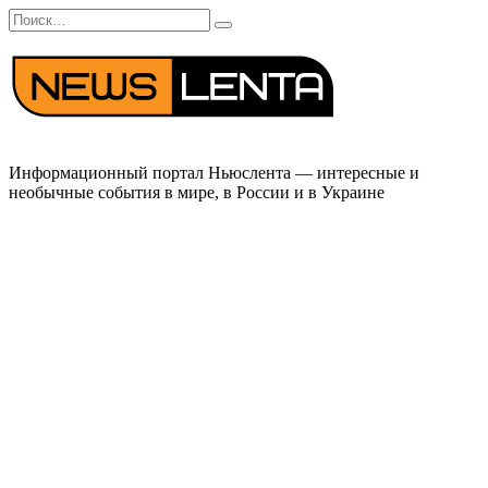
Перейти
Search
к
for:
содержанию
Информационный портал Ньюслента — интересные и
необычные события в мире, в России и в Украине