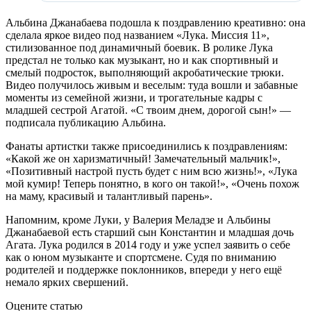
Альбина Джанабаева подошла к поздравлению креативно: она
сделала яркое видео под названием «Лука. Миссия 11»,
стилизованное под динамичный боевик. В ролике Лука
предстал не только как музыкант, но и как спортивный и
смелый подросток, выполняющий акробатические трюки.
Видео получилось живым и веселым: туда вошли и забавные
моменты из семейной жизни, и трогательные кадры с
младшей сестрой Агатой. «С твоим днем, дорогой сын!» —
подписала публикацию Альбина.
Фанаты артистки также присоединились к поздравлениям:
«Какой же он харизматичный! Замечательный мальчик!»,
«Позитивный настрой пусть будет с ним всю жизнь!», «Лука
мой кумир! Теперь понятно, в кого он такой!», «Очень похож
на маму, красивый и талантливый парень».
Напомним, кроме Луки, у Валерия Меладзе и Альбины
Джанабаевой есть старший сын Константин и младшая дочь
Агата. Лука родился в 2014 году и уже успел заявить о себе
как о юном музыканте и спортсмене. Судя по вниманию
родителей и поддержке поклонников, впереди у него ещё
немало ярких свершений.
Оцените статью