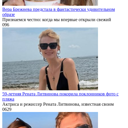
Вера Брежнева предстала в фантастически удивительном
образе
Признаемся честно: когда мы впервые открыли свежий
0
96
59-летняя Рената Литвинова покорила поклонников фото с
пляжа
Актриса и режиссер Рената Литвинова, известная своим
0
629