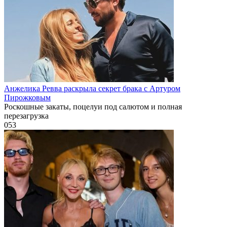
Анжелика Ревва раскрыла секрет брака с Артуром
Пирожковым
Роскошные закаты, поцелуи под салютом и полная
перезагрузка
0
53