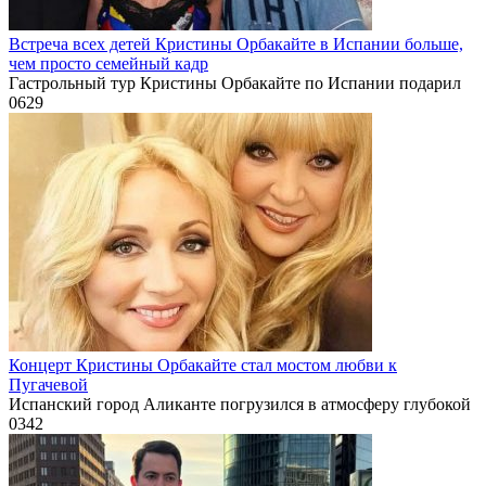
Встреча всех детей Кристины Орбакайте в Испании больше,
чем просто семейный кадр
Гастрольный тур Кристины Орбакайте по Испании подарил
0
629
Концерт Кристины Орбакайте стал мостом любви к
Пугачевой
Испанский город Аликанте погрузился в атмосферу глубокой
0
342