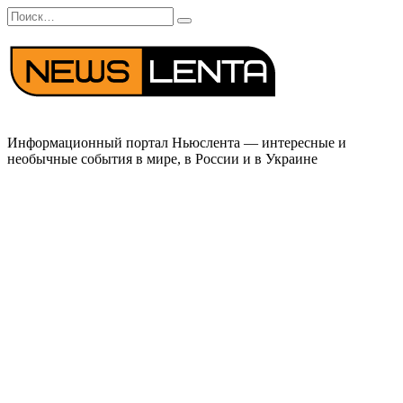
Перейти
Search
к
for:
содержанию
Информационный портал Ньюслента — интересные и
необычные события в мире, в России и в Украине