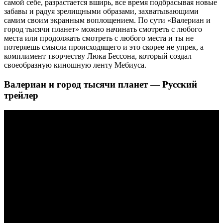
самой себе, разрастается вширь, все время подбрасывая новые
забавы и радуя зрелищными образами, захватывающими
самим своим экранным воплощением. По сути «Валериан и
город тысячи планет» можно начинать смотреть с любого
места или продолжать смотреть с любого места и ты не
потеряешь смысла происходящего и это скорее не упрек, а
комплимент творчеству Люка Бессона, который создал
своеобразную киношную ленту Мебиуса.
Валериан и город тысячи планет — Русский
трейлер