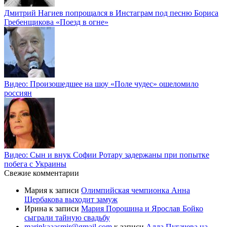
Дмитрий Нагиев попрощался в Инстаграм под песню Бориса
Гребенщикова «Поезд в огне»
Видео: Произошедшее на шоу «Поле чудес» ошеломило
россиян
Видео: Сын и внук Софии Ротару задержаны при попытке
побега с Украины
Свежие комментарии
Мария
к записи
Олимпийская чемпионка Анна
Щербакова выходит замуж
Ирина
к записи
Мария Порошина и Ярослав Бойко
сыграли тайную свадьбу
marinkaaasmir@gmail.com
к записи
Алла Пугачева на