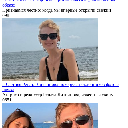
образе
Признаемся честно: когда мы впервые открыли свежий
0
98
59-летняя Рената Литвинова покорила поклонников фото с
пляжа
Актриса и режиссер Рената Литвинова, известная своим
0
651