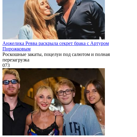
Анжелика Ревва раскрыла секрет брака с Артуром
Пирожковым
Роскошные закаты, поцелуи под салютом и полная
перезагрузка
0
73