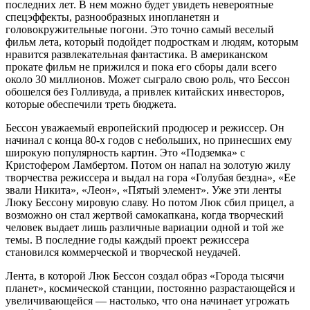
последних лет. В нем можно будет увидеть невероятные
спецэффекты, разнообразных инопланетян и
головокружительные погони. Это точно самый веселый
фильм лета, который подойдет подросткам и людям, которым
нравится развлекательная фантастика. В американском
прокате фильм не прижился и пока его сборы дали всего
около 30 миллионов. Может сыграло свою роль, что Бессон
обошелся без Голливуда, а привлек китайских инвесторов,
которые обеспечили треть бюджета.
Бессон уважаемый европейский продюсер и режиссер. Он
начинал с конца 80-х годов с небольших, но принесших ему
широкую популярность картин. Это «Подземка» с
Кристофером Ламбертом. Потом он напал на золотую жилу
творчества режиссера и выдал на гора «Голубая бездна», «Ее
звали Никита», «Леон», «Пятый элемент». Уже эти ленты
Люку Бессону мировую славу. Но потом Люк сбил прицел, а
возможно он стал жертвой самокапкана, когда творческий
человек выдает лишь различные вариации одной и той же
темы. В последние годы каждый проект режиссера
становился коммерческой и творческой неудачей.
Лента, в которой Люк Бессон создал образ «Города тысячи
планет», космической станции, постоянно разрастающейся и
увеличивающейся — настолько, что она начинает угрожать