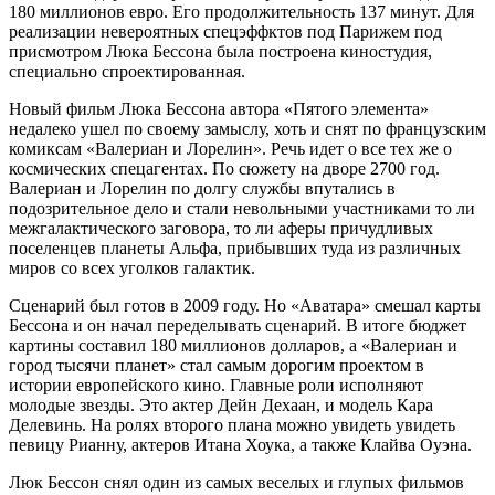
180 миллионов евро. Его продолжительность 137 минут. Для
реализации невероятных спецэффктов под Парижем под
присмотром Люка Бессона была построена киностудия,
специально спроектированная.
Новый фильм Люка Бессона автора «Пятого элемента»
недалеко ушел по своему замыслу, хоть и снят по французским
комиксам «Валериан и Лорелин». Речь идет о все тех же о
космических спецагентах. По сюжету на дворе 2700 год.
Валериан и Лорелин по долгу службы впутались в
подозрительное дело и стали невольными участниками то ли
межгалактического заговора, то ли аферы причудливых
поселенцев планеты Альфа, прибывших туда из различных
миров со всех уголков галактик.
Сценарий был готов в 2009 году. Но «Аватара» смешал карты
Бессона и он начал переделывать сценарий. В итоге бюджет
картины составил 180 миллионов долларов, а «Валериан и
город тысячи планет» стал самым дорогим проектом в
истории европейского кино. Главные роли исполняют
молодые звезды. Это актер Дейн Дехаан, и модель Кара
Делевинь. На ролях второго плана можно увидеть увидеть
певицу Рианну, актеров Итана Хоука, а также Клайва Оуэна.
Люк Бессон снял один из самых веселых и глупых фильмов