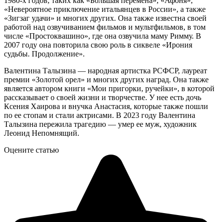
1980-х годов, таких как «Большая перемена», «Афоня»,
«Невероятное приключение итальянцев в России», а также
«Зигзаг удачи» и многих других. Она также известна своей
работой над озвучиванием фильмов и мультфильмов, в том
числе «Простоквашино», где она озвучила маму Римму. В
2007 году она повторила свою роль в сиквеле «Ирония
судьбы. Продолжение».
Валентина Талызина — народная артистка РСФСР, лауреат
премии «Золотой орел» и многих других наград. Она также
является автором книги «Мои пригорки, ручейки», в которой
рассказывает о своей жизни и творчестве. У нее есть дочь
Ксения Хаирова и внучка Анастасия, которые также пошли
по ее стопам и стали актрисами. В 2023 году Валентина
Талызина пережила трагедию — умер ее муж, художник
Леонид Непомнящий.
Оцените статью