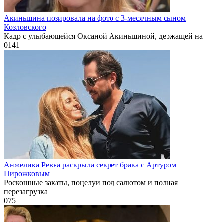
Акиньшина позировала на фото с 3-месячным сыном
Козловского
Кадр с улыбающейся Оксаной Акиньшиной, держащей на
0
141
Анжелика Ревва раскрыла секрет брака с Артуром
Пирожковым
Роскошные закаты, поцелуи под салютом и полная
перезагрузка
0
75