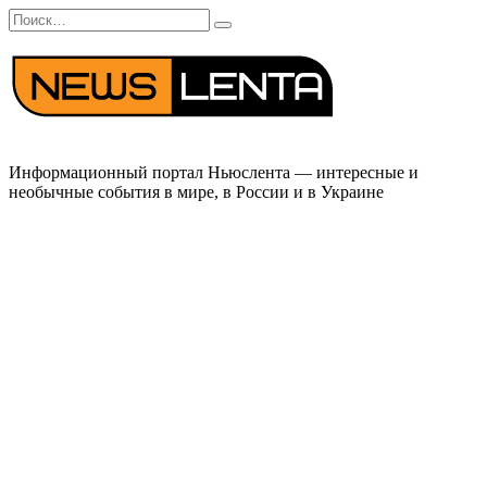
Перейти
Search
к
for:
содержанию
Информационный портал Ньюслента — интересные и
необычные события в мире, в России и в Украине