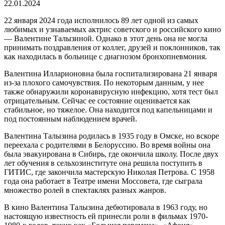
22.01.2024
22 января 2024 года исполнилось 89 лет одной из самых
любимых и узнаваемых актрис советского и российского кино
— Валентине Талызиной. Однако в этот день она не могла
принимать поздравления от коллег, друзей и поклонников, так
как находилась в больнице с диагнозом бронхопневмония.
Валентина Илларионовна была госпитализирована 21 января
из-за плохого самочувствия. По некоторым данным, у нее
также обнаружили коронавирусную инфекцию, хотя тест был
отрицательным. Сейчас ее состояние оценивается как
стабильное, но тяжелое. Она находится под капельницами и
под постоянным наблюдением врачей.
Валентина Талызина родилась в 1935 году в Омске, но вскоре
переехала с родителями в Белоруссию. Во время войны она
была эвакуирована в Сибирь, где окончила школу. После двух
лет обучения в сельхозинституте она решила поступить в
ГИТИС, где закончила мастерскую Николая Петрова. С 1958
года она работает в Театре имени Моссовета, где сыграла
множество ролей в спектаклях разных жанров.
В кино Валентина Талызина дебютировала в 1963 году, но
настоящую известность ей принесли роли в фильмах 1970-