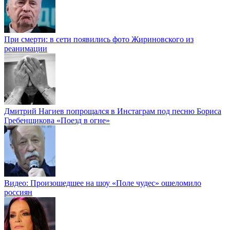
При смерти: в сети появились фото Жириновского из
реанимации
Дмитрий Нагиев попрощался в Инстаграм под песню Бориса
Гребенщикова «Поезд в огне»
Видео: Произошедшее на шоу «Поле чудес» ошеломило
россиян