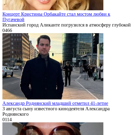
Концерт Кристины Орбакайте стал мостом любви к
Пугачевой
Испанский город Аликанте погрузился в атмосферу глубокой
0
466
Александр Роднянский младший отметил 41-летие
3 августа сыну известного кинодеятеля Александра
Роднянского
0
114