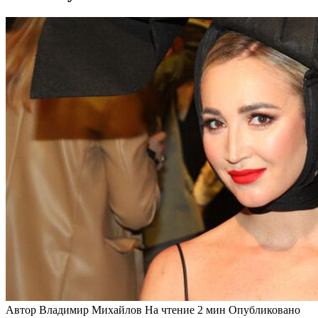
Автор
Владимир Михайлов
На чтение
2 мин
Опубликовано