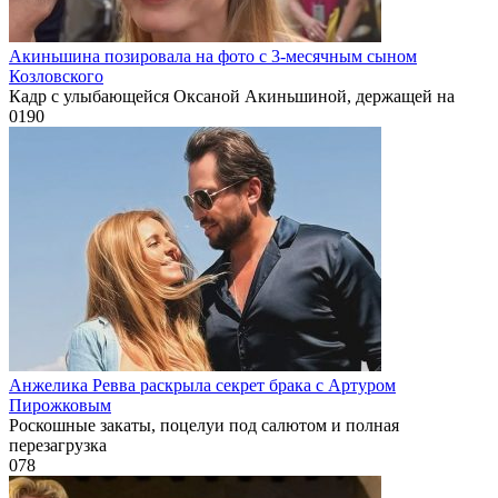
Акиньшина позировала на фото с 3-месячным сыном
Козловского
Кадр с улыбающейся Оксаной Акиньшиной, держащей на
0
190
Анжелика Ревва раскрыла секрет брака с Артуром
Пирожковым
Роскошные закаты, поцелуи под салютом и полная
перезагрузка
0
78