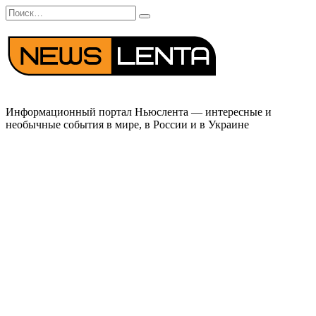
Перейти
Search
к
for:
содержанию
Информационный портал Ньюслента — интересные и
необычные события в мире, в России и в Украине