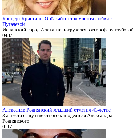
Концерт Кристины Орбакайте стал мостом любви к
Пугачевой
Испанский город Аликанте погрузился в атмосферу глубокой
0
487
Александр Роднянский младший отметил 41-летие
3 августа сыну известного кинодеятеля Александра
Роднянского
0
117