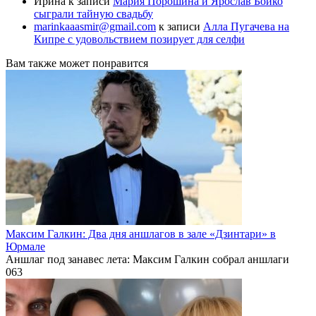
Ирина
к записи
Мария Порошина и Ярослав Бойко
сыграли тайную свадьбу
marinkaaasmir@gmail.com
к записи
Алла Пугачева на
Кипре с удовольствием позирует для селфи
Вам также может понравится
Максим Галкин: Два дня аншлагов в зале «Дзинтари» в
Юрмале
Аншлаг под занавес лета: Максим Галкин собрал аншлаги
0
63