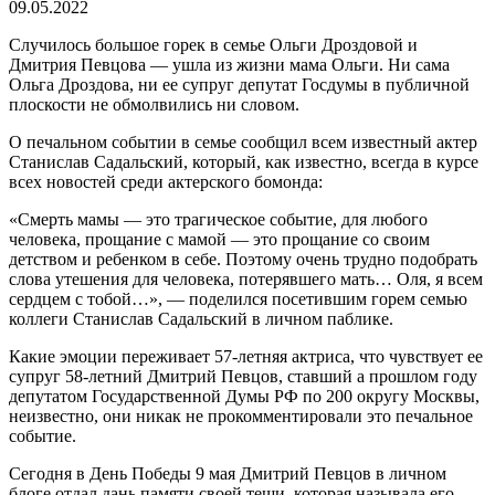
09.05.2022
Случилось большое горек в семье Ольги Дроздовой и
Дмитрия Певцова — ушла из жизни мама Ольги. Ни сама
Ольга Дроздова, ни ее супруг депутат Госдумы в публичной
плоскости не обмолвились ни словом.
О печальном событии в семье сообщил всем известный актер
Станислав Садальский, который, как известно, всегда в курсе
всех новостей среди актерского бомонда:
«Смерть мамы — это трагическое событие, для любого
человека, прощание с мамой — это прощание со своим
детством и ребенком в себе. Поэтому очень трудно подобрать
слова утешения для человека, потерявшего мать… Оля, я всем
сердцем с тобой…», — поделился посетившим горем семью
коллеги Станислав Садальский в личном паблике.
Какие эмоции переживает 57-летняя актриса, что чувствует ее
супруг 58-летний Дмитрий Певцов, ставший а прошлом году
депутатом Государственной Думы РФ по 200 округу Москвы,
неизвестно, они никак не прокомментировали это печальное
событие.
Сегодня в День Победы 9 мая Дмитрий Певцов в личном
блоге отдал дань памяти своей тещи, которая называла его