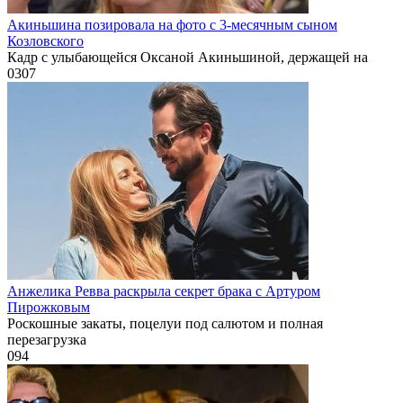
Акиньшина позировала на фото с 3-месячным сыном
Козловского
Кадр с улыбающейся Оксаной Акиньшиной, держащей на
0
307
Анжелика Ревва раскрыла секрет брака с Артуром
Пирожковым
Роскошные закаты, поцелуи под салютом и полная
перезагрузка
0
94