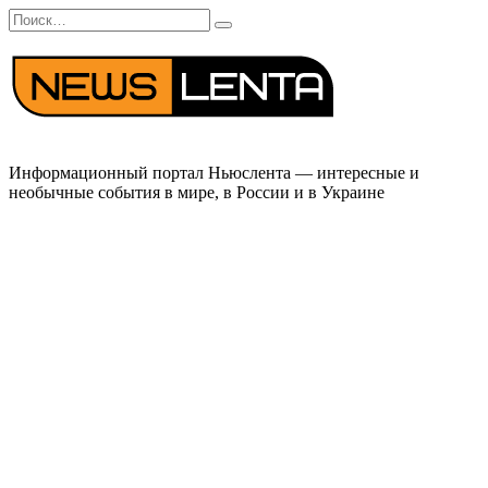
Перейти
Search
к
for:
содержанию
Информационный портал Ньюслента — интересные и
необычные события в мире, в России и в Украине