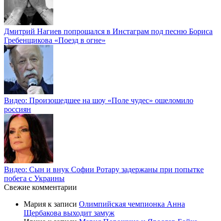
Дмитрий Нагиев попрощался в Инстаграм под песню Бориса
Гребенщикова «Поезд в огне»
Видео: Произошедшее на шоу «Поле чудес» ошеломило
россиян
Видео: Сын и внук Софии Ротару задержаны при попытке
побега с Украины
Свежие комментарии
Мария
к записи
Олимпийская чемпионка Анна
Щербакова выходит замуж