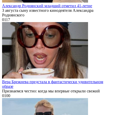
Александр Роднянский младший отметил 41-летие
3 августа сыну известного кинодеятеля Александра
Роднянского
0
117
Вера Брежнева предстала в фантастически удивительном
образе
Признаемся честно: когда мы впервые открыли свежий
0
100