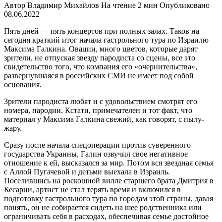
Автор
Владимир Михайлов
На чтение
2 мин
Опубликовано
08.06.2022
Пять дней — пять концертов при полных залах. Таков на
сегодня краткий итог начала гастрольного тура по Израилю
Максима Галкина. Овации, много цветов, которые дарят
зрители, не отпуская звезду пародиста со сцены, все это
свидетельство того, что компания его «очернительства»,
развернувшаяся в российских СМИ не имеет под собой
основания.
Зрители пародиста любят и с удовольствием смотрят его
номера, пародии. Кстати, примечателен и тот факт, что
материал у Максима Галкина свежий, как говорят, с пылу-
жару.
Сразу после начала спецоперации против суверенного
государства Украины, Галин озвучил свое негативное
отношение к ей, высказался за мир. Потом вся звездная семья
с Аллой Пугачевой и детьми выехала в Израиль.
Поселившись на роскошной вилле старшего брата Дмитрия в
Кесарии, артист не стал терять время и включился в
подготовку гастрольного тура по городам этой страны, давая
понять, он не собирается сидеть на шее родственника или
ограничивать себя в расходах, обеспечивая семье достойное