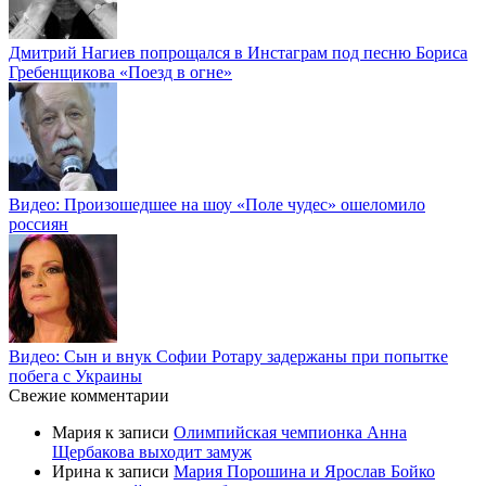
Дмитрий Нагиев попрощался в Инстаграм под песню Бориса
Гребенщикова «Поезд в огне»
Видео: Произошедшее на шоу «Поле чудес» ошеломило
россиян
Видео: Сын и внук Софии Ротару задержаны при попытке
побега с Украины
Свежие комментарии
Мария
к записи
Олимпийская чемпионка Анна
Щербакова выходит замуж
Ирина
к записи
Мария Порошина и Ярослав Бойко