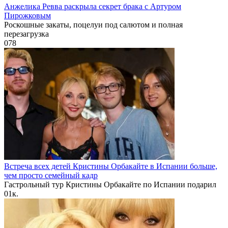
Анжелика Ревва раскрыла секрет брака с Артуром
Пирожковым
Роскошные закаты, поцелуи под салютом и полная
перезагрузка
0
78
Встреча всех детей Кристины Орбакайте в Испании больше,
чем просто семейный кадр
Гастрольный тур Кристины Орбакайте по Испании подарил
0
1к.