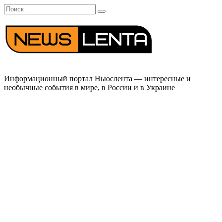
Перейти
Search
к
for:
содержанию
Информационный портал Ньюслента — интересные и
необычные события в мире, в России и в Украине