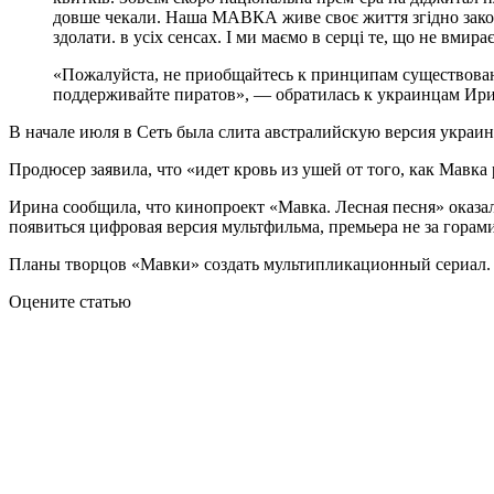
довше чекали. Наша МАВКА живе своє життя згідно законо
здолати. в усіх сенсах. І ми маємо в серці те, що не вми
«Пожалуйста, не приобщайтесь к принципам существовани
поддерживайте пиратов», — обратилась к украинцам Ир
В начале июля в Сеть была слита австралийскую версия украин
Продюсер заявила, что «идет кровь из ушей от того, как Мавка
Ирина сообщила, что кинопроект «Мавка. Лесная песня» оказа
появиться цифровая версия мультфильма, премьера не за горами
Планы творцов «Мавки» создать мультипликационный сериал. Пр
Оцените статью