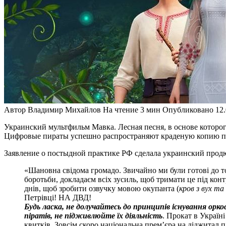
Автор
Владимир Михайлов
На чтение
3 мин
Опубликовано
12
Украинский мультфильм Мавка. Лесная песня, в основе которого
Цифровые пираты успешно распространяют краденую копию п
Заявление о постыдной практике РФ сделала украинский прод
«Шановна свідома громадо. Звичайно ми були готові до то
боротьби, докладаєм всіх зусиль, щоб тримати це під кон
днів, щоб зробити озвучку мовою окупанта (
кров з вух та
Петрівці! НА ДВД!
Будь ласка, не долучайтесь до принципів існування орко
піратів, не підживлюйте їх діяльність
. Прокат в Україн
квитків. Зовсім скоро національна прем’єра на діджитал 