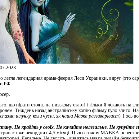
.07.2023
 легла легендарная драма-феерия Леси Украинки, вдруг (это сар
о РФ.
юсер.
го, що пірати стоять на низькому старті і тільки й чекають на з
тролем. Тиждень назад австралійську копію фільму було злито. 
 спазми шлунку, коли чуєш, як наша Мавка разгаваріваєт
). І ось 
стану. Не крадіть у своїх. Не качайте нелегальне. Не купуйте 
і триває вже рекордних 4,5 місяці. Цього тижня МАВКА перестр
платформі. Легальна. Не гугліть «дивитись мавка онлайн безкошт