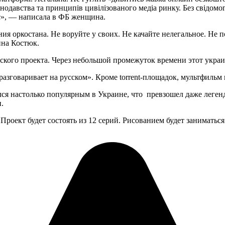
давства та принципів цивілізованого медіа ринку. Без свідомог
рає», — написала в ФБ женщина.
я оркостана. Не воруйте у своих. Не качайте нелегальное. Не 
ина Костюк.
ского проекта. Через небольшой промежуток времени этот украи
 разговаривает на русском». Кроме torrent-площадок, мультфиль
лся настолько популярным в Украине, что превзошел даже леген
.
оект будет состоять из 12 серий. Рисованием будет заниматься