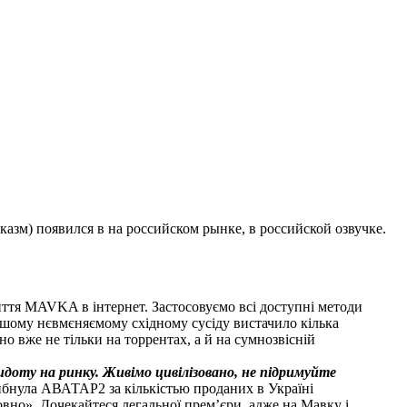
казм) появился в на российском рынке, в российской озвучке.
лиття MAVKA в інтернет. Застосовуємо всі доступні методи
Нашому нєвмєняємому східному сусіду вистачило кілька
воно вже не тільки на торрентах, а й на сумнозвісній
гидоту на ринку. Живімо цивілізовано, не підримуйте
ибнула АВАТАР2 за кількістью проданих в Україні
овно». Дочекайтеся легальної прем’єри, адже на Мавку і