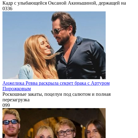
Кадр с улыбающейся Оксаной Акиньшиной, держащей на
0
336
Анжелика Ревва раскрыла секрет брака с Артуром
Пирожковым
Роскошные закаты, поцелуи под салютом и полная
перезагрузка
0
99