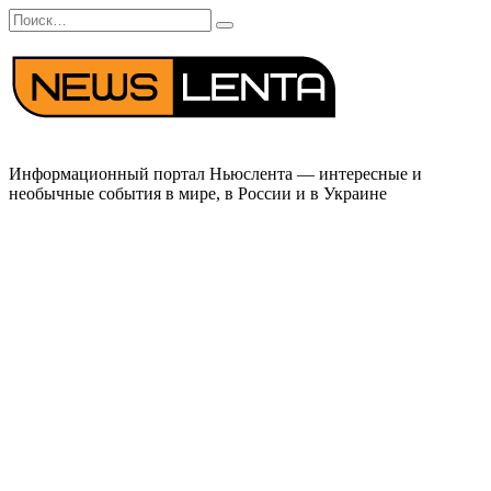
Перейти
Search
к
for:
содержанию
Информационный портал Ньюслента — интересные и
необычные события в мире, в России и в Украине