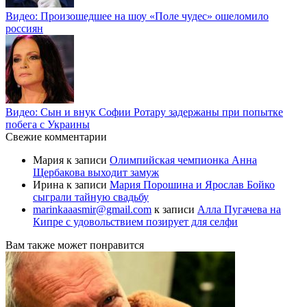
Видео: Произошедшее на шоу «Поле чудес» ошеломило
россиян
Видео: Сын и внук Софии Ротару задержаны при попытке
побега с Украины
Свежие комментарии
Мария
к записи
Олимпийская чемпионка Анна
Щербакова выходит замуж
Ирина
к записи
Мария Порошина и Ярослав Бойко
сыграли тайную свадьбу
marinkaaasmir@gmail.com
к записи
Алла Пугачева на
Кипре с удовольствием позирует для селфи
Вам также может понравится