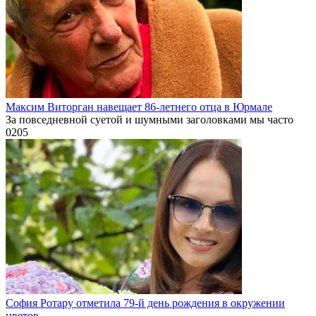
Максим Виторган навещает 86-летнего отца в Юрмале
За повседневной суетой и шумными заголовками мы часто
0
205
София Ротару отметила 79-й день рождения в окружении
цветов