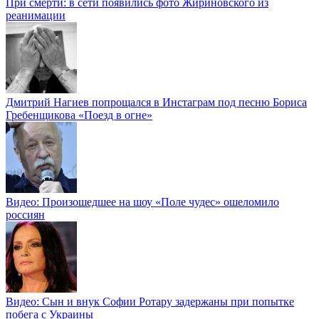
При смерти: в сети появились фото Жириновского из
реанимации
Дмитрий Нагиев попрощался в Инстаграм под песню Бориса
Гребенщикова «Поезд в огне»
Видео: Произошедшее на шоу «Поле чудес» ошеломило
россиян
Видео: Сын и внук Софии Ротару задержаны при попытке
побега с Украины