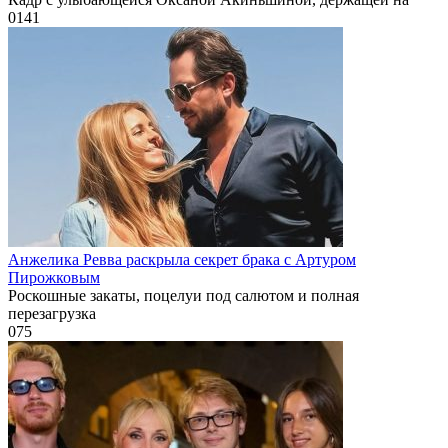
0
141
Анжелика Ревва раскрыла секрет брака с Артуром
Пирожковым
Роскошные закаты, поцелуи под салютом и полная
перезагрузка
0
75