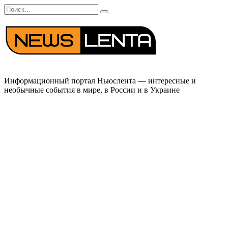
Перейти
Search
к
for:
содержанию
Информационный портал Ньюслента — интересные и
необычные события в мире, в России и в Украине