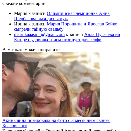
Свежие комментарии
Мария
к записи
Олимпийская чемпионка Анна
Щербакова выходит замуж
Ирина
к записи
Мария Порошина и Ярослав Бойко
сыграли тайную свадьбу
marinkaaasmir@gmail.com
к записи
Алла Пугачева на
Кипре с удовольствием позирует для селфи
Вам также может понравится
Акиньшина позировала на фото с 3-месячным сыном
Козловского
Кадр с улыбающейся Оксаной Акиньшиной, держащей на