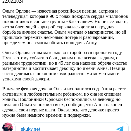
22.02.2024
Ольга Орлова — известная российская певица, актриса и
телеведущая, которая в 90-х годах покоряла сердца миллионов
поклонников в составе группы «Блестящие». Но не все знают,
что за блестящей карьерой скрывалась долгая и трудная
борьба за личное счастье. Ольга мечтала о материнстве, но ей
пришлось пережить несколько потерь и разочарований,
прежде чем она смогла обнять свою дочь Анну.
Ольга Орлова стала матерью во второй раз в прошлом году.
Путь к этому событию был долгим и не всегда гладким, с
разными трудностями, но в 45 лет она наконец обрела счастье
материнства и воспитывает девочку по имени Анна. Певица
часто делилась с поклонниками радостными моментами и
успехами своей дочери.
В начале февраля дочери Ольги исполнился год. Анна растет
активным и любознательным ребенком, но она не спешила
ходить. Поклонники Орловой беспокоились за девочку, но
недавно Ольга успокоила всех, сообщив, что Анна наконец
сделала свои первые шаги. Оказалось, что девочке просто
нужна была немного времени и поддержки.